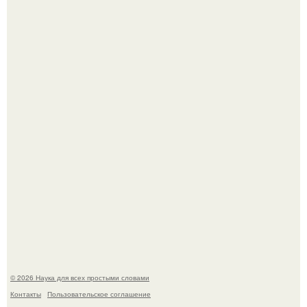
Шкoльницa легла в больницу с кишечной инфекцией, а
выписалась с вич и гепатитом с.
В геноме человека обнаружили следы неизвестных
видов древних предков.
© 2026 Наука для всех простыми словами
Контакты
Пользовательское соглашение