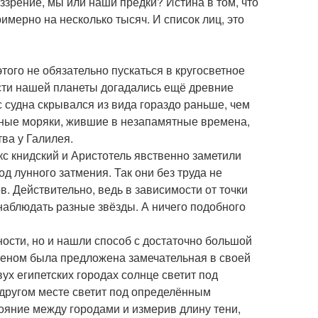
ззрение, мы или наши предки? Истина в том, что
имерно на несколько тысяч. И список лиц, это
того не обязательно пускаться в кругосветное
сти нашей планеты догадались ещё древние
 судна скрывался из вида гораздо раньше, чем
венные моряки, жившие в незапамятные времена,
ва у Галилея.
кс книдский и Аристотель явственно заметили
д лунного затмения. Так они без труда не
в. Действительно, ведь в зависимости от точки
наблюдать разные звёзды. А ничего подобного
ости, но и нашли способ с достаточно большой
феном была предложена замечательная в своей
вух египетских городах солнце светит под
в другом месте светит под определённым
тояние между городами и измерив длину тени,