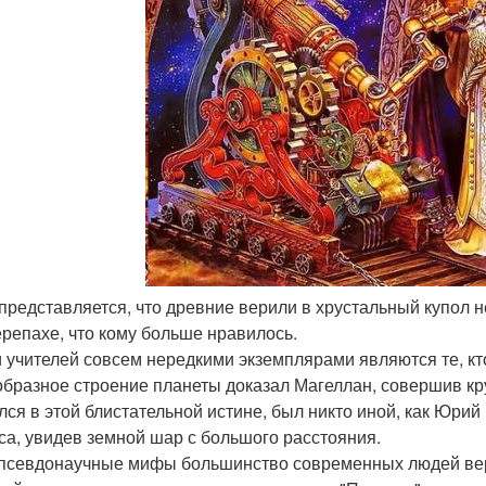
 представляется, что древние верили в хрустальный купол н
ерепахе, что кому больше нравилось.
 учителей совсем нередкими экземплярами являются те, кт
бразное строение планеты доказал Магеллан, совершив кру
лся в этой блистательной истине, был никто иной, как Юрий
са, увидев земной шар с большого расстояния.
 псевдонаучные мифы большинство современных людей веря