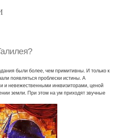
И
Галилея?
здания были более, чем примитивны. И только к
али появляться проблески истины. А
ми и невежественными инквизиторами, ценой
ении земли. При этом на ум приходят звучные