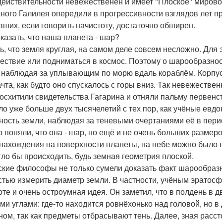
 действительности невежественен и имеет "Плоское" мирово
ного Галилея опередили в прогрессивности взглядов лет пр
вших, если говорить начистоту, достаточно обширен.
оказать, что наша планета - шар?
ь, что земля круглая, на самом деле совсем несложно. Для э
ествие или подниматься в космос. Поэтому о шарообразно
, наблюдая за уплывающим по морю вдаль кораблём. Корпус
ачта, как будто оно спускалось с горы вниз. Так невежест
осхитили свидетельства Гагарина и отняли пальму первенст
о уже больше двух тысячелетий с тех пор, как учёные евдо
ность земли, наблюдая за теневыми очертаниями её в перио
о поняли, что она - шар, но ещё и не очень больших размеро
нахождения на поверхности планеты, на небе можно было 
гло бы происходить, будь земная геометрия плоской.
ские философы не только сумели доказать факт шарообразн
стью измерить диаметр земли. В частности, учёным эратос
оте и очень остроумная идея. Он заметил, что в полдень в д
ми углами: где-то находится ровнёхонько над головой, но 
ном, так как предметы отбрасывают тень. Далее, зная расс