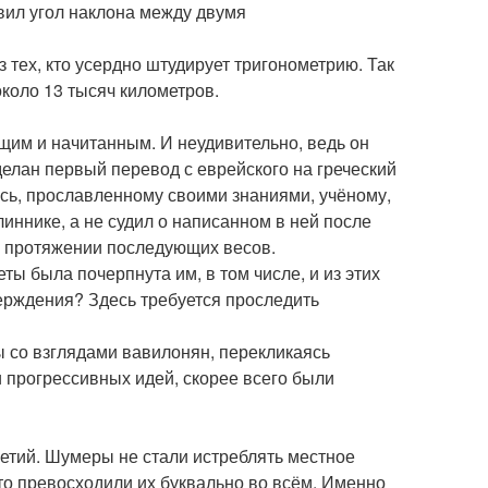
вил угол наклона между двумя
 тех, кто усердно штудирует тригонометрию. Так
около 13 тысяч километров.
м и начитанным. И неудивительно, ведь он
елан первый перевод с еврейского на греческий
ась, прославленному своими знаниями, учёному,
линнике, а не судил о написанном в ней после
а протяжении последующих весов.
ы была почерпнута им, в том числе, и из этих
верждения? Здесь требуется проследить
ы со взглядами вавилонян, перекликаясь
 прогрессивных идей, скорее всего были
летий. Шумеры не стали истреблять местное
что превосходили их буквально во всём. Именно