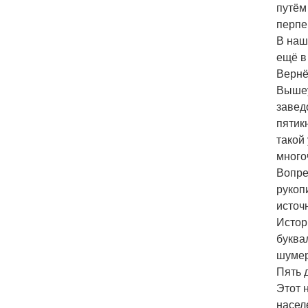
путём
перпе
В наш
ещё в
Вернё
Вышеу
завед
пятик
такой
много
Вопре
рукоп
источ
Истор
буква
шуме
Пять 
Этот 
насел