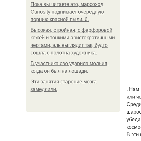
Пока вы читаете это, марсоход
Curiosity поднимает очередную
порцию красной пыли. 6.
Высокая, стройная, с фарфоровой
кожей и тонкими аристократичными
чертами, эль выглядит так, будто
сошла с полотна художника.
В участника сво ударила молния,
когда он был на лошади.
Эти занятия старение мозга
. Нам
замедлили.
или ч
Среди
шароо
убеди
космо
В эти