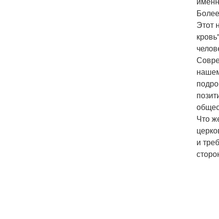
именн
Более
Этот 
кровь
челов
Совре
нашем
подро
позит
общес
Что ж
церко
и тре
сторо