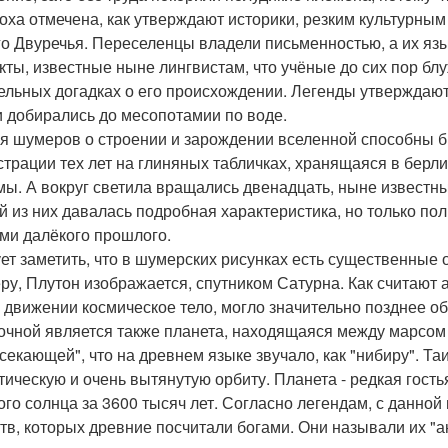
поха отмечена, как утверждают историки, резким культурны
о Двуречья. Переселенцы владели письменностью, а их язы
кты, известные ныне лингвистам, что учёные до сих пор бл
ельных догадках о его происхождении. Легенды утверждают
и добирались до месопотамии по воде.
я шумеров о строении и зарождении вселенной способны 
трации тех лет на глиняных табличках, хранящаяся в берл
мы. А вокруг светила вращались двенадцать, ныне известны
й из них давалась подробная характеристика, но только п
ми далёкого прошлого.
ет заметить, что в шумерских рисунках есть существенные
ру, Плутон изображается, спутником Сатурна. Как считают 
 движении космическое тело, могло значительно позднее об
очной является также планета, находящаяся между марсом
секающей", что на древнем языке звучало, как "нибиру". Т
тическую и очень вытянутую орбиту. Планета - редкая гость
ого солнца за 3600 тысяч лет. Согласно легендам, с данной
тв, которых древние посчитали богами. Они называли их "ан 