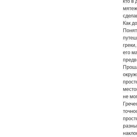
кто в
мятеж
сдела
Как д
Понят
путеш
греки
его м
предв
Прошл
окруж
прост
место
не мо
Грече
точно
прост
разны
накло