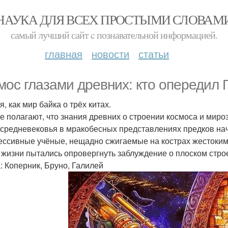
НАУКА ДЛЯ ВСЕХ ПРОСТЫМИ СЛОВАМ
самый лучший сайт c познавательной информацией.
главная
новости
статьи
мос глазами древних: кто опередил 
, как мир байка о трёх китах.
е полагают, что знания древних о строении космоса и миро
 средневековья в мракобесных представлениях предков нач
ессивные учёные, нещадно сжигаемые на кострах жестоки
 жизни пытались опровергнуть заблуждение о плоском стро
: Коперник, Бруно, Галилей