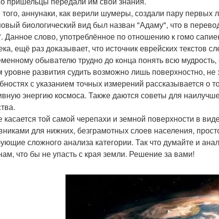
о пришельцы передали им свои знания.
 того, аннунаки, как верили шумеры, создали пару первых 
новый биологический вид был назван "Адаму", что в перево
". Данное слово, употреблённое по отношению к гомо сапие
ека, ещё раз доказывает, что источник еврейских текстов с
менному обывателю трудно до конца понять всю мудрость, 
 уровне развития судить возможно лишь поверхностно, не з
бностях с указанием точных измерений рассказывается о то
ивную энергию космоса. Также даются советы для наилучше
тва.
е касается той самой черепахи и земной поверхности в вид
вниками для нижних, безграмотных слоев населения, просто
бующие сложного анализа категории. Так что думайте и ана
нам, что бы не упасть с края земли. Решение за вами!