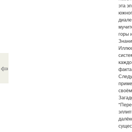
эта э
южног
диале
мучит
горы 
Знани
Иллюс
систе
каждо
⇦
факта
Следу
приме
своём
Загад
"Пере
эллип
далёк
сущес