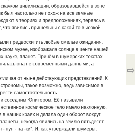
м скачком цивилизации, образовавшейся в зоне
к был настолько не похож на все земные
уждают в теориях и предположениях, теряясь в
, что явились пришельцы с какой-то высокой
были предвосхитить любые смелые ожидания.
инском музее, изображала солнце в центе нашей
х науке, планет. Причём в шумерских текстах
олнилась она не современными данными, а
⇨
 отличая от ныне действующих представлений. К
астрономы, такое возможно, ведь зависимое в
рести самостоятельность.
 и соседним Юпитером. Её называли
аинственное космическое тело имело наклонную,
я в наших краях и делала один оборот вокруг
 планеты, некогда явились на землю пятьдесят
- нун - на -ки". И, как утверждали шумеры,