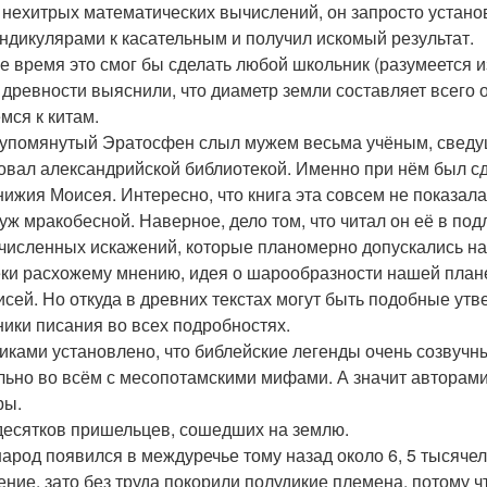
 нехитрых математических вычислений, он запросто устано
ндикулярами к касательным и получил искомый результат.
е время это смог бы сделать любой школьник (разумеется из
 древности выяснили, что диаметр земли составляет всего 
мся к китам.
помянутый Эратосфен слыл мужем весьма учёным, сведущи
овал александрийской библиотекой. Именно при нём был сд
нижия Моисея. Интересно, что книга эта совсем не показал
 уж мракобесной. Наверное, дело том, что читал он её в под
численных искажений, которые планомерно допускались н
ки расхожему мнению, идея о шарообразности нашей планет
исей. Но откуда в древних текстах могут быть подобные ут
ники писания во всех подробностях.
иками установлено, что библейские легенды очень созвучн
льно во всём с месопотамскими мифами. А значит авторами
ры.
десятков пришельцев, сошедших на землю.
народ появился в междуречье тому назад около 6, 5 тысяче
ение, зато без труда покорили полудикие племена, потому 