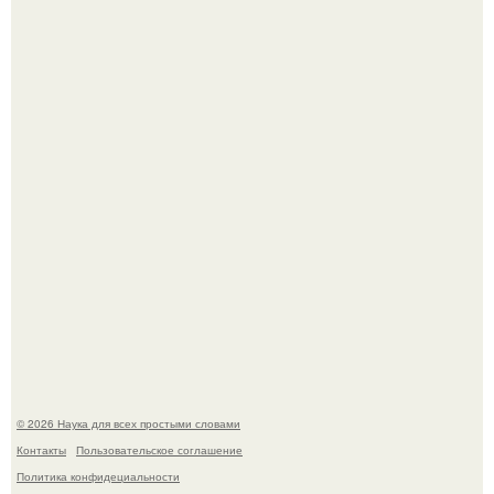
скорость старения напрямую зависит от состояния
сосудов и работы сердца.
Высокая, стройная, с фарфоровой кожей и тонкими
аристократичными чертами, эль выглядит так, будто
сошла с полотна художника.
© 2026 Наука для всех простыми словами
Контакты
Пользовательское соглашение
Политика конфидециальности