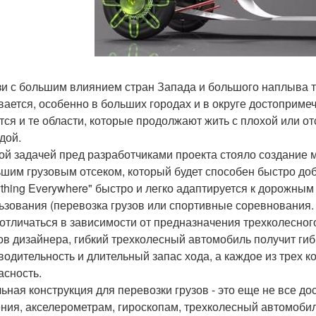
зи с большим влиянием стран Запада и большого наплыва т
вается, особенно в больших городах и в округе достопримеч
тся и те области, которые продолжают жить с плохой или о
дой.
ой задачей пред разработчиками проекта стояло создание
ьшим грузовым отсеком, который будет способен быстро доб
ything Everywhere" быстро и легко адаптируется к дорожным
ьзования (перевозка грузов или спортивные соревнования. 
 отличаться в зависимости от предназначения трехколесног
ов дизайнера, гибкий трехколесный автомобиль получит г
водительность и длительный запас хода, а каждое из трех 
асность.
ьная конструкция для перевозки грузов - это еще не все до
ния, акселерометрам, гироскопам, трехколесный автомобил