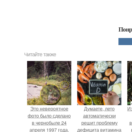
Понр
Читайте также
Это невероятное
Думаете, лето
Из
фото было сделано
автоматически
в чернобыле 24
решит проблему
в
апреля 1997 года.
дефицита витамина