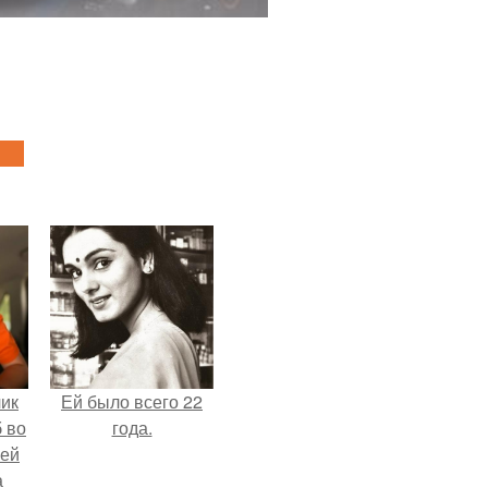
чик
Ей было всего 22
 во
года.
ней
а