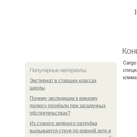
Кон
Cargo
специ
Популярные материалы
клима
Экстернат в старших классах
школы
Почему экспедиции к южному
полюсу погибали при загадочных
обстоятельствах?
Из старого зелёного патрубка
вырывается струя по ровной дуге и