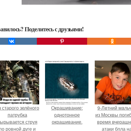
авилось? Поделитесь с друзьями!
 старого зелёного
Окрашивание:
9-Лeтний мaль
патрубка
однотонное
из Москвы погиб
ырывается струя
окрашивание.
время вчераш
по ровной дуге и
атаки бпла н