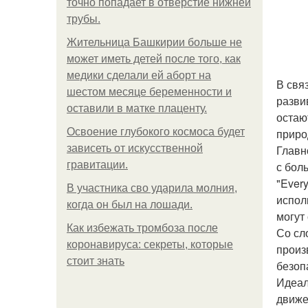
точно попадает в отверстие нижней
трубы.
Жительница Башкирии больше не
может иметь детей после того, как
медики сделали ей аборт на
В свя
шестом месяце беременности и
разви
оставили в матке плаценту.
остаю
Освоение глубокого космоса будет
приро
зависеть от искусственной
Главн
гравитации.
с бол
"Ever
В участника сво ударила молния,
испол
когда он был на лошади.
могут
Как избежать тромбоза после
Со сл
коронавируса: секреты, которые
произ
стоит знать
безоп
Идеал
движе