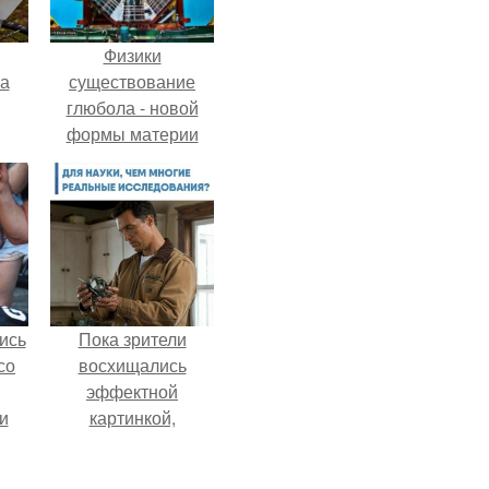
Физики
га
существование
глюбола - новой
формы материи
подтвердили.
ись
Пока зрители
со
восхищались
эффектной
и
картинкой,
всё
создатели фильма
фактически