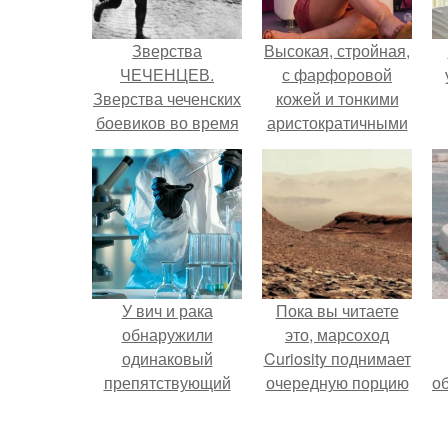
Зверства
Высокая, стройная,
ЧЕЧЕНЦЕВ.
с фарфоровой
Зверства чеченских
кожей и тонкими
боевиков во время
аристократичными
первой чеченской.
чертами, эль
выглядит так, будто
сошла с полотна
художника.
У вич и рака
Пока вы читаете
обнаружили
это, марсоход
одинаковый
Curiosity поднимает
препятствующий
очередную порцию
о
лечению механизм.
красной пыли. 6.