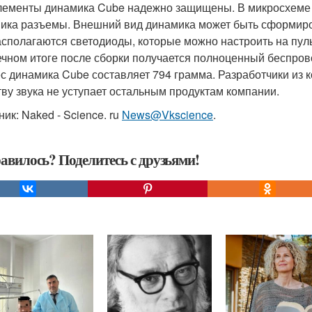
лементы динамика Cube надежно защищены. В микросхеме 
ика разъемы. Внешний вид динамика может быть сформиро
асполагаются светодиоды, которые можно настроить на пуль
ечном итоге после сборки получается полноценный беспров
ес динамика Cube составляет 794 грамма. Разработчики из 
тву звука не уступает остальным продуктам компании.
ик: Naked - Science. ru
News@Vkscience
.
авилось? Поделитесь с друзьями!