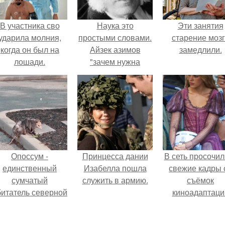
В участника сво
Наука это
Эти занятия
ударила молния,
простыми словами.
старение моз
когда он был на
Айзек азимов
замедлили.
лошади.
"зачем нужна
история науки?
Опоссум -
Принцесса дании
В сеть просочил
единственный
Изабелла пошла
свежие кадры 
сумчатый
служить в армию.
съёмок
битатель северной
киноадаптаци
америки.
"Рапунцель", и 
внимание