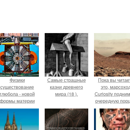
Физики
Самые страшные
Пока вы читае
существование
казни древнего
это, марсохо
глюбола - новой
мира (18 ).
Curiosity подни
формы материи
очередную пор
подтвердили.
красной пыли. 