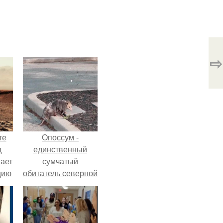
⇨
те
Опоссум -
д
единственный
мает
сумчатый
цию
обитатель северной
6.
америки.