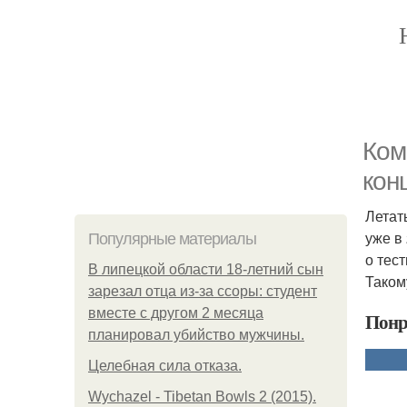
Ком
кон
Летат
уже в
Популярные материалы
о тес
В липецкой области 18-летний сын
Такому
зарезал отца из-за ссоры: студент
вместе с другом 2 месяца
Понр
планировал убийство мужчины.
Целебная сила отказа.
Wychazel - Tibetan Bowls 2 (2015).