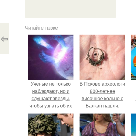
Читайте также
⇦
Ученые не только
В Пскове археологи
наблюдают, но и
800-летнее
слушают звезды,
височное кольцо с
чтобы узнать об их
Балкан нашли.
истории.