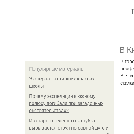
В К
В гор
неофи
Популярные материалы
Вся к
Экстернат в старших классах
скала
школы
Почему экспедиции к южному
полюсу погибали при загадочных
обстоятельствах?
Из старого зелёного патрубка
вырывается струя по ровной дуге и