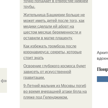
точно попадает в отверстие нижней
трубы.
Жительница Башкирии больше не
может иметь детей после того, как
медики сделали ей аборт на
шестом месяце беременности и
оставили в матке плаценту.
Как избежать тромбоза после
Архит
коронавируса: секреты, которые
вдохн
стоит знать
Освоение глубокого космоса будет
Понр
зависеть от искусственной
⇦
гравитации.
9-Лeтний мaльчик из Москвы погиб
во время вчерашней атаки бпла на
пляже под Геленджиком.