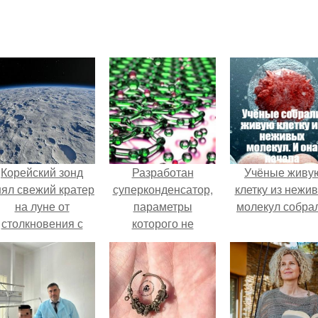
Корейский зонд
Разработан
Учёные живу
нял свежий кратер
суперконденсатор,
клетку из нежи
на луне от
параметры
молекул собра
столкновения с
которого не
бломком Falcon 9.
уступают литий -
ионным
аккумуляторам.