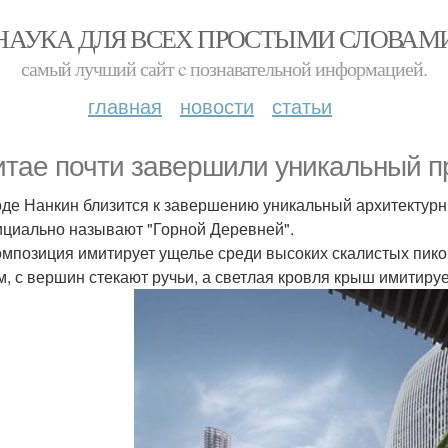
НАУКА ДЛЯ ВСЕХ ПРОСТЫМИ СЛОВАМ
самый лучший сайт c познавательной информацией.
главная
новости
статьи
итае почти завершили уникальный пр
оде Нанкин близится к завершению уникальный архитектурн
циально называют "Горной Деревней".
омпозиция имитирует ущелье среди высоких скалистых пиков
м, с вершин стекают ручьи, а светлая кровля крыш имитиру