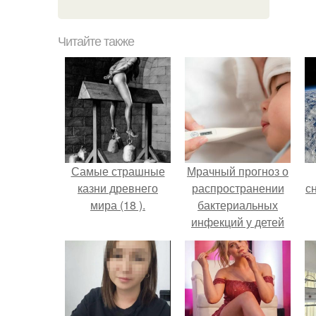
Читайте также
Самые страшные
Мрачный прогноз о
казни древнего
распространении
с
мира (18 ).
бактериальных
инфекций у детей
вышел.
о