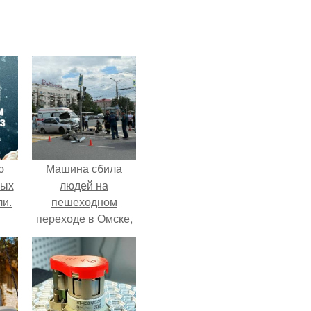
ю
Машина сбила
вых
людей на
ли.
пешеходном
переходе в Омске,
пострадали 8
человек.