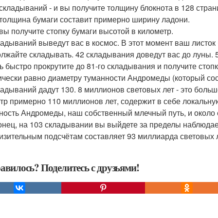
складываний - и вы получите толщину блокнота в 128 стран
и толщина бумаги составит примерно ширину ладони.
и вы получите стопку бумаги высотой в километр.
ладываний выведут вас в космос. В этот момент ваш листок 
лжайте складывать. 42 складывания доведут вас до луны. 51
ь быстро прокрутите до 81-го складывания и получите стопку
ически равно диаметру туманности Андромеды (который сос
ладываний дадут 130. 8 миллионов световых лет - это больш
тр примерно 110 миллионов лет, содержит в себе локальную
ность Андромеды, наш собственный млечный путь, и около с
онец, на 103 складывании вы выйдете за пределы наблюдае
изительным подсчётам составляет 93 миллиарда световых л
авилось? Поделитесь с друзьями!