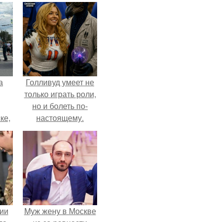
а
Голливуд умеет не
только играть роли,
но и болеть по-
ке,
настоящему.
8
ии
Mуж жену в Москве