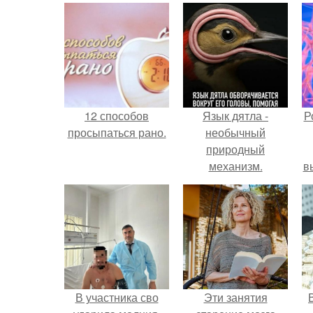
12 способов
Язык дятла -
Р
просыпаться рано.
необычный
природный
механизм.
в
с
с
В участника сво
Эти занятия