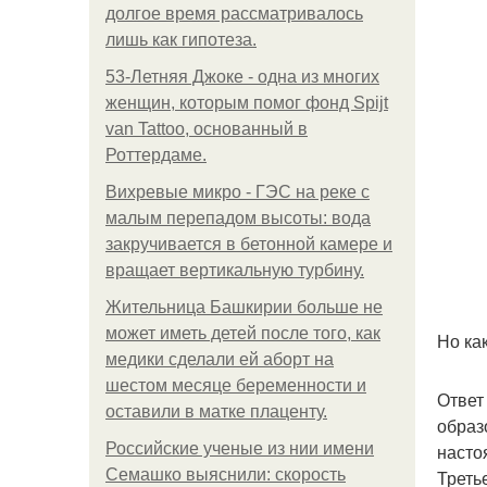
долгое время рассматривалось
лишь как гипотеза.
53-Летняя Джоке - одна из многих
женщин, которым помог фонд Spijt
van Tattoo, основанный в
Роттердаме.
Вихревые микро - ГЭС на реке с
малым перепадом высоты: вода
закручивается в бетонной камере и
вращает вертикальную турбину.
Жительница Башкирии больше не
может иметь детей после того, как
Но ка
медики сделали ей аборт на
шестом месяце беременности и
Ответ
оставили в матке плаценту.
образ
Российские ученые из нии имени
насто
Семашко выяснили: скорость
Треть