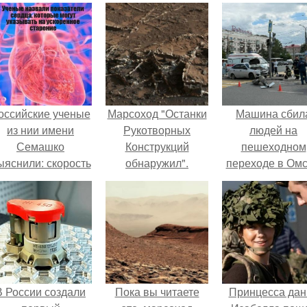
оссийские ученые
Марсоход "Останки
Машина сбил
из нии имени
Рукотворных
людей на
Семашко
Конструкций
пешеходном
ыяснили: скорость
обнаружил".
переходе в Омс
тарения напрямую
пострадали 
зависит от
человек.
остояния сосудов
и работы сердца.
В России создали
Пока вы читаете
Принцесса дан