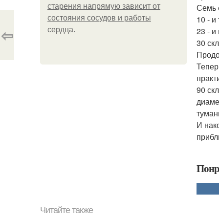
старения напрямую зависит от
Семь 
состояния сосудов и работы
10 - 
⇦
сердца.
23 - 
30 ск
Продо
Тепер
практ
90 ск
диаме
туман
И нак
прибл
Понр
Читайте также