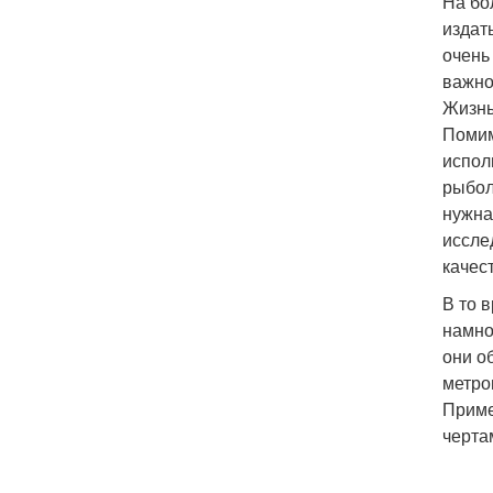
На бо
издат
очень
важно
Жизнь
Помим
испол
рыбол
нужна
иссле
качес
В то 
намно
они о
метро
Приме
черта