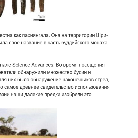
естна как пахиянгала. Она на территории Шри-
ила свое название в часть буддийского монаха
рнале Science Advances. Во время посещения
дователи обнаружили множество бусин и
ля них было обнаружение наконечников стрел,
то самое древнее свидетельство использования
разии наши далекие предки изобрели это