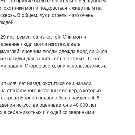
 Но это оружие было относительно бесшумным -
е, охотники могли подкрасться к животным на
квозь. В общем, лук и стрелы - это очень
людей.
29 инструментов из костей. Они могли
к древние люди могли изготавливать
джунглей, древним людям одежда вряд ли была
ные накидки для защиты от насекомых. Также
ми нашли. Скорее всего, они использовались в
8 тысяч лет назад, охотиться они начали
 на стенах многочисленных пещер, в которых
 острова Борнео недавно было найдено 4, 5-
дения искусства оценивается в 40 000 лет.
х в себя животных и людей со звериными