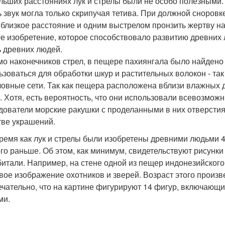
льших расстояниях лук и стрелы были не особо полезными.
ь звук могла только скрипучая тетива. При должной сноровк
 близкое расстояние и одним выстрелом пронзить жертву нас
е изобретение, которое способствовало развитию древних 
 древних людей.
о наконечников стрел, в пещере пахиянгала было найдено 
ьзоваться для обработки шкур и растительных волокон - та
овные сети. Так как пещера расположена вблизи влажных 
. Хотя, есть вероятность, что они использовали всевозмож
дователи морские ракушки с проделанными в них отверстия
тве украшений.
время как лук и стрелы были изобретены древними людьми 4
го раньше. Об этом, как минимум, свидетельствуют рисунки
битали. Например, на стене одной из пещер индонезийского
вое изображение охотников и зверей. Возраст этого произве
чательно, что на картине фигурируют 14 фигур, включающи
ми.