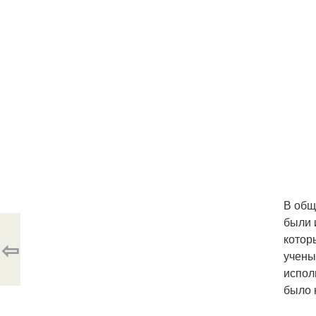
В общ
были 
котор
⇦
учены
испол
было 