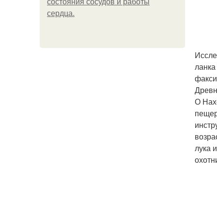
состояния сосудов и работы
сердца.
Иссле
ланка
факси
Древн
О Нах
пещер
инстр
возра
лука 
охотн