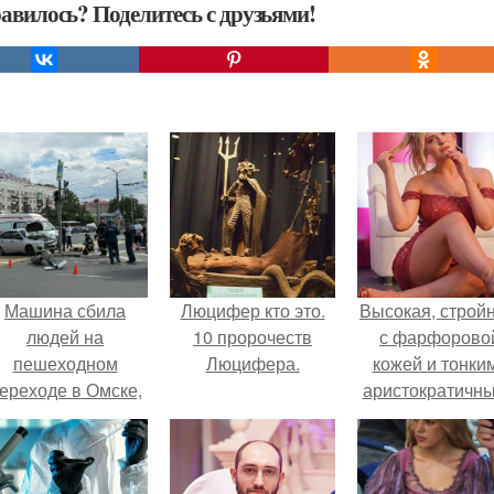
авилось? Поделитесь с друзьями!
Машина сбила
Люцифер кто это.
Высокая, стройн
людей на
10 пророчеств
с фарфорово
пешеходном
Люцифера.
кожей и тонки
ереходе в Омске,
аристократичн
пострадали 8
чертами, эль
человек.
выглядит так, б
сошла с полот