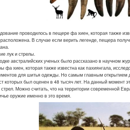
дование проводилось в пещере фа хиен, которая также изв
 расположена. В случае если верить легенде, пещера получ
ана.
ие лук и стрелы.
одке австралийских ученых было рассказано в научном жу
ы фа хиен, которая также известна как пахиянгала, иссле
ументов для шитья одежды. Но самым главным открытием д
ст которых был оценен в 48 тысяч лет. На данный момент э
и стрел. Можно считать, что на территории современной Ев
ичье оружие именно в это время.