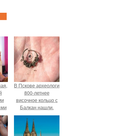
ая,
В Пскове археологи
й
800-летнее
ми
височное кольцо с
ыми
Балкан нашли.
удто
на