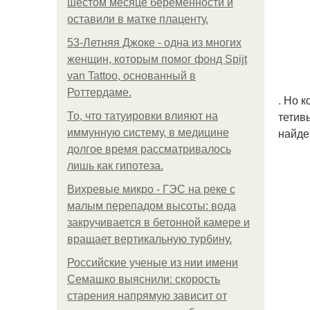
шестом месяце беременности и
оставили в матке плаценту.
53-Летняя Джоке - одна из многих
женщин, которым помог фонд Spijt
van Tattoo, основанный в
Роттердаме.
. Но 
тетив
То, что татуировки влияют на
найде
иммунную систему, в медицине
долгое время рассматривалось
лишь как гипотеза.
Вихревые микро - ГЭС на реке с
малым перепадом высоты: вода
закручивается в бетонной камере и
вращает вертикальную турбину.
Российские ученые из нии имени
Семашко выяснили: скорость
старения напрямую зависит от