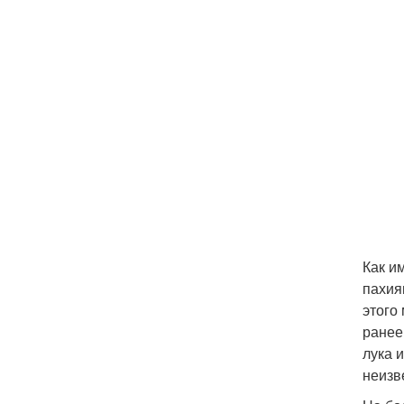
Как и
пахия
этого
ранее
лука 
неизв