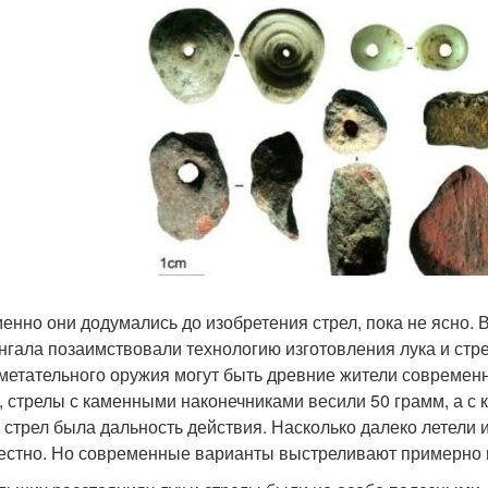
менно они додумались до изобретения стрел, пока не ясно.
нгала позаимствовали технологию изготовления лука и стр
 метательного оружия могут быть древние жители современ
, стрелы с каменными наконечниками весили 50 грамм, а с 
и стрел была дальность действия. Насколько далеко летели
естно. Но современные варианты выстреливают примерно н