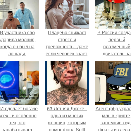
В участника сво
Плацебо снижает
В России созд
ударила молния,
стресс и
первый
когда он был на
тревожность - даже
плазменный
лошади.
если человек знает,
двигатель на
что это плацебо.
криптоне.
И сделает богаче
53-Летняя Джоке -
Агент фбр украл
всех - и особенно
одна из многих
млн в крипте
тех, кто
женщин, которым
запомнив сид 
зарабатывает
помог фонд Spijt
фразы из дела,