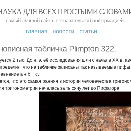
НАУКА ДЛЯ ВСЕХ ПРОСТЫМИ СЛОВАМ
самый лучший сайт c познавательной информацией.
главная
новости
статьи
нописная табличка Plimpton 322.
уется 2 тыс. До н. э. её исследования шли с начала XX в. а
определил, что на табличке записаны так называемые пифаг
авнение a + b = c.
ется, что это самая ранняя в истории человечества тригон
ия тригонометрии началась за тысячу лет до Пифагора.