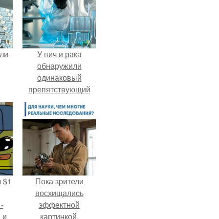
али
У вич и рака
обнаружили
одинаковый
препятствующий
лечению механизм.
 $1
Пока зрители
,
восхищались
-
эффектной
 и
картинкой,