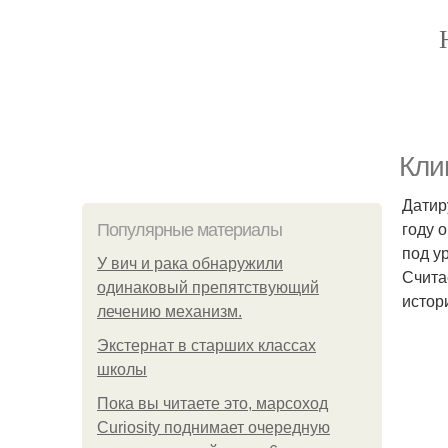
Кли
Датир
году 
Популярные материалы
под ур
У вич и рака обнаружили
Счита
одинаковый препятствующий
истор
лечению механизм.
Экстернат в старших классах
школы
Пока вы читаете это, марсоход
Curiosity поднимает очередную