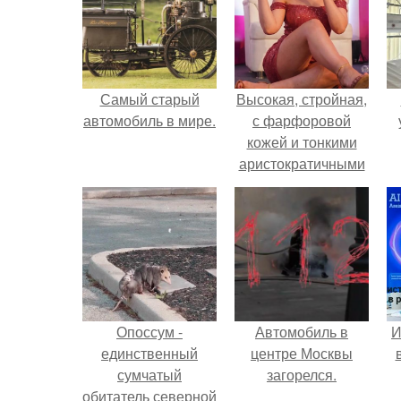
Самый старый
Высокая, стройная,
автомобиль в мире.
с фарфоровой
кожей и тонкими
аристократичными
чертами, эль
выглядит так, будто
сошла с полотна
художника.
Опоссум -
Автомобиль в
И
единственный
центре Москвы
сумчатый
загорелся.
обитатель северной