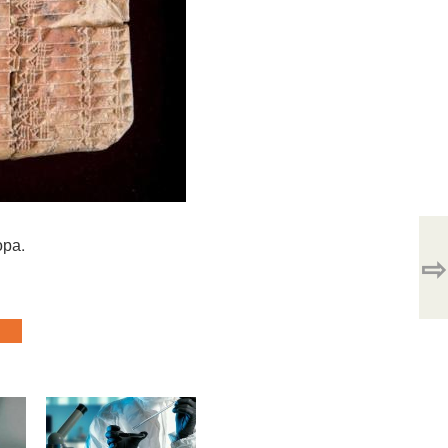
ора.
⇨