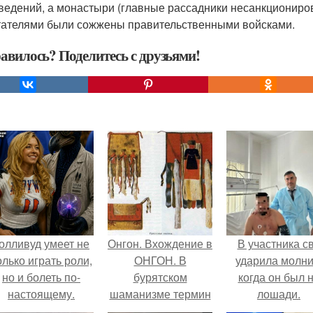
ведений, а монастыри (главные рассадники несанкциониро
тателями были сожжены правительственными войсками.
авилось? Поделитесь с друзьями!
олливуд умеет не
Онгон. Вхождение в
В участника с
олько играть роли,
ОНГОН. В
ударила молни
но и болеть по-
бурятском
когда он был 
настоящему.
шаманизме термин
лошади.
онгон означает