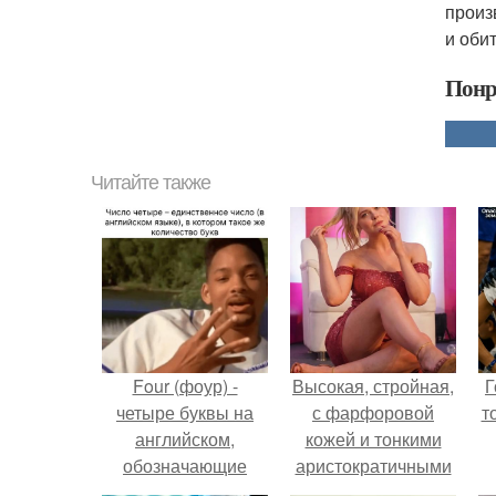
произ
и оби
Понр
Читайте также
Four (фоур) -
Высокая, стройная,
Г
четыре буквы на
с фарфоровой
т
английском,
кожей и тонкими
обозначающие
аристократичными
число четыре.
чертами, эль