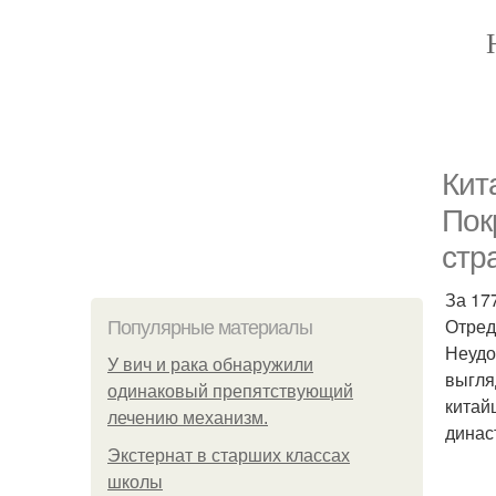
Кит
Пок
стр
За 17
Отред
Популярные материалы
Неудо
У вич и рака обнаружили
выгля
одинаковый препятствующий
китай
лечению механизм.
динас
Экстернат в старших классах
школы