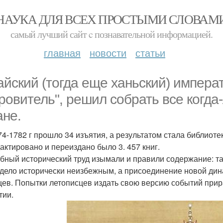
НАУКА ДЛЯ ВСЕХ ПРОСТЫМИ СЛОВАМ
самый лучший сайт c познавательной информацией.
главная
новости
статьи
айский (тогда еще ханьский) императ
ровитель", решил собрать все когда
ане.
74-1782 г прошло 34 изъятия, а результатом стала библиотек
актировано и переиздано было 3. 457 книг.
бный исторический труд изымали и правили содержание: т
дело исторически неизбежным, а присоединение новой дин
цев. Попытки летописцев издать свою версию событий при
тии.