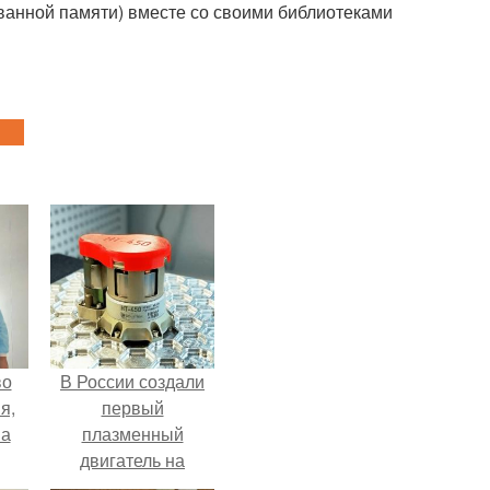
ванной памяти) вместе со своими библиотеками
во
В России создали
я,
первый
на
плазменный
двигатель на
криптоне.