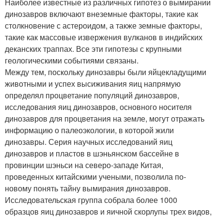
Наиболее известные из различных гипотез о вымирании
динозавров включают внеземные факторы, такие как
столкновение с астероидом, а также земные факторы,
такие как массовые извержения вулканов в индийских
деканских траппах. Все эти гипотезы с крупными
геологическими событиями связаны.
Между тем, поскольку динозавры были яйцекладущими
животными и успех высиживания яиц напрямую
определял процветание популяций динозавров,
исследования яиц динозавров, основного носителя
динозавров для процветания на земле, могут отражать
информацию о палеоэкологии, в которой жили
динозавры. Серия научных исследований яиц
динозавров и пластов в шэньянском бассейне в
провинции шэньси на северо-западе Китая,
проведенных китайскими учеными, позволила по-
новому понять тайну вымирания динозавров.
Исследовательская группа собрала более 1000
образцов яиц динозавров и яичной скорлупы трех видов,