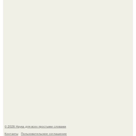
Эти занятия старение мозга замедлили.
Физики существование глюбола - новой формы материи
подтвердили.
© 2026 Наука для всех простыми словами
Контакты
Пользовательское соглашение