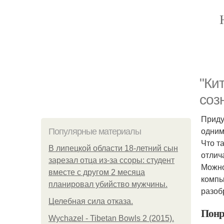
"Ки
соз
Приду
одним
Популярные материалы
Что т
В липецкой области 18-летний сын
отлич
зарезал отца из-за ссоры: студент
Можно
вместе с другом 2 месяца
компь
планировал убийство мужчины.
разоб
Целебная сила отказа.
Понр
Wychazel - Tibetan Bowls 2 (2015).