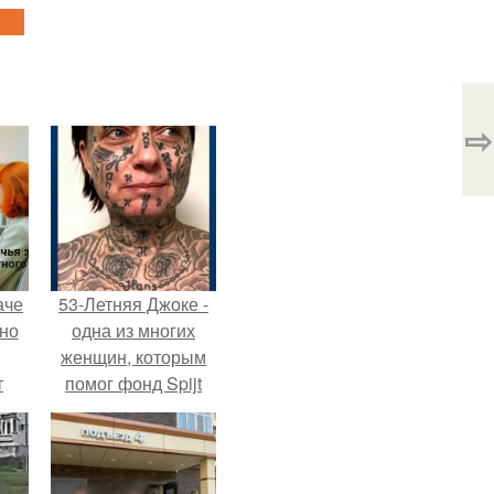
⇨
аче
53-Летняя Джоке -
нно
одна из многих
женщин, которым
т
помог фонд Spijt
.
van Tattoo,
основанный в
Роттердаме.