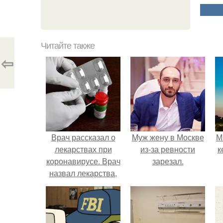
Читайте также
⇦
Врач рассказал о
Mуж жену в Москве
М
лекарствах при
из-за ревности
к
коронавирусе. Врач
зарезал.
назвал лекарства,
приём которых при
коронавирусе
может привести к
смерти