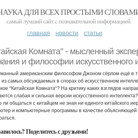
НАУКА ДЛЯ ВСЕХ ПРОСТЫМИ СЛОВАМ
самый лучший сайт c познавательной информацией.
главная
новости
статьи
тайская Комната" - мысленный эксп
нания и философии искусственного 
манный американским философом Джоном сёрлом ещё в 198
 из самых обсуждаемых в спорах об искусственном интелле
акое "Китайская Комната"? На критику каких взглядов нап
аются слабая и сильная версии искусственного интеллекта?
 ли общаться с китайцем не зная ни единого китайского и
ютер и компьютерные программы в качестве объясняющей 
раться.
авилось? Поделитесь с друзьями!