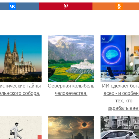
истические тайны
Северная колыбель
ИИ сделает бог
ельнского собора.
человечества.
всех - и особе
тех, кто
зарабатывае
меньше всего