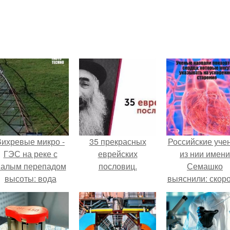
Вихревые микро -
35 прекрасных
Российские уче
ГЭС на реке с
еврейских
из нии имени
алым перепадом
пословиц.
Семашко
высоты: вода
выяснили: скоро
закручивается в
старения напря
етонной камере и
зависит от
вращает
состояния сосу
вертикальную
и работы сердц