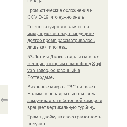
сердца.
Тромботические осложнения и
COVID-19: что нужно знать
То, что татуировки влияют на
иммунную систему, в медицине
долгое время рассматривалось
лишь как гипотеза.
53-Летняя Джоке - одна из многих
женщин, которым помог фонд Spijt
van Tattoo, основанный в
Роттердаме.
Вихревые микро - ГЭС на реке с
малым перепадом высоты: вода
⇦
закручивается в бетонной камере и
вращает вертикальную турбину.
Трамп двойку за свою грамотность
получил.