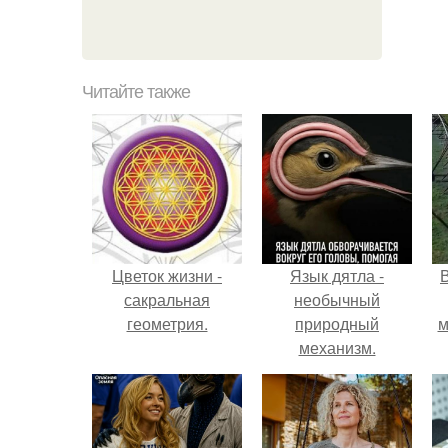
Читайте также
Цветок жизни -
Язык дятла -
сакральная
необычный
геометрия.
природный
м
механизм.
б