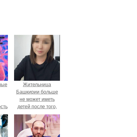
ные
Жительница
Башкирии больше
не может иметь
сть
детей после того,
мую
как медики сделали
ей аборт на шестом
дов
месяце
а.
беременности и