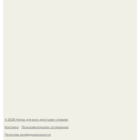
В России создали первый плазменный двигатель на
криптоне.
Физики существование глюбола - новой формы материи
подтвердили.
© 2026 Наука для всех простыми словами
Контакты
Пользовательское соглашение
Политика конфидециальности