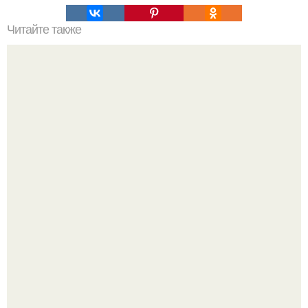
Читайте также
Как восстановить удаленные данные и файлы на
андроид.
Телескоп "Эйнштейн" заснял гибель звезды в 500 млн