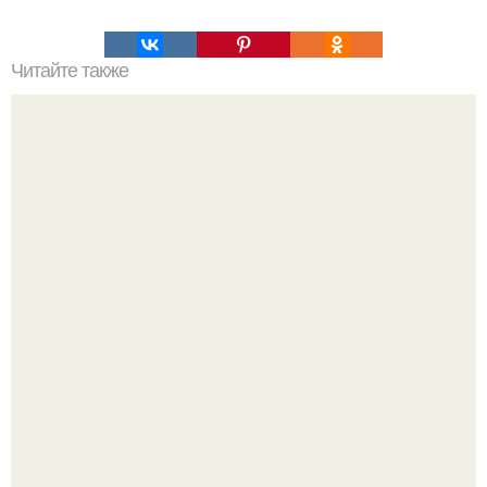
Читайте также
Наука Что это простыми словами. Что такое
антиматерия?