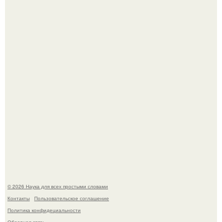
высоты: вода закручивается в бетонной камере и
вращает вертикальную турбину.
Российские ученые из нии имени Семашко выяснили:
скорость старения напрямую зависит от состояния
сосудов и работы сердца.
© 2026 Наука для всех простыми словами
Контакты
Пользовательское соглашение
Политика конфидециальности
Обратная связь