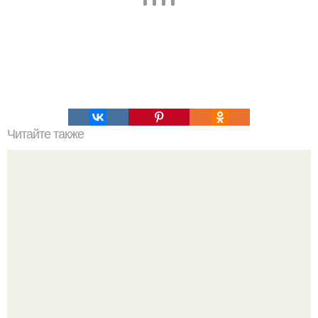
Читайте также
Дерзкий побег из самой надежной тюрьмы в мире -
алькатрас.