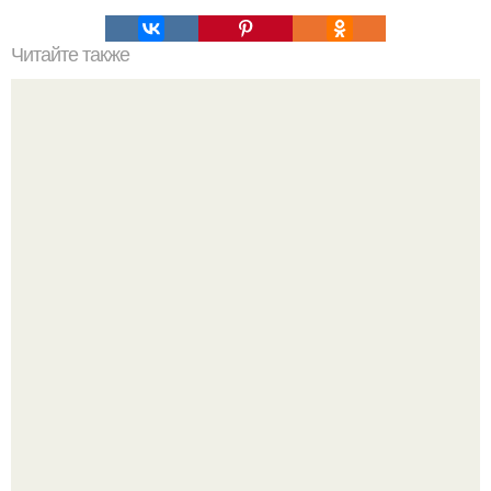
Читайте также
Наука Что это простыми словами. Что такое
антиматерия?