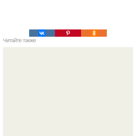
Читайте также
Тайны племени майя. Семь загадок и тайн племени
Майя.