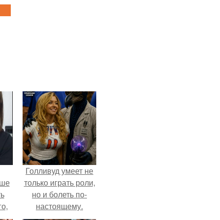
Голливуд умеет не
ьше
только играть роли,
ть
но и болеть по-
го,
настоящему.
али