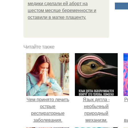
медики сделали ей аборт на
шестом месяце беременности и
оставили в матке плаценту.
Читайте также
Чем принято лечить
Язык дятла -
Р
острые
необычный
респираторные
природный
заболевания.
механизм.
в
Краткое описание
с