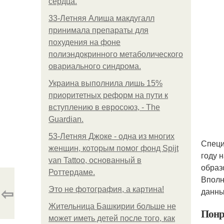
сердца.
33-Летняя Алиша макдугалл
принимала препараты для
похудения на фоне
полиэндокринного метаболического
овариального синдрома.
Украина выполнила лишь 15%
приоритетных реформ на пути к
вступлению в евросоюз, - The
Guardian.
53-Летняя Джоке - одна из многих
Специ
женщин, которым помог фонд Spijt
году 
van Tattoo, основанный в
образ
Роттердаме.
Вполн
⇦
Это не фотография, а картина!
данны
Жительница Башкирии больше не
Понр
может иметь детей после того, как