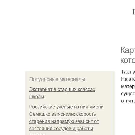
Кар
кот
Так н
На эт
Популярные материалы
матер
Экстернат в старших классах
сущес
школы
отнять
Российские ученые из нии имени
Семашко выяснили: скорость
старения напрямую зависит от
состояния сосудов и работы