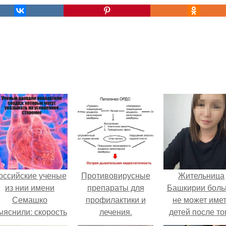
оссийские ученые
Противовирусные
Жительница
из нии имени
препараты для
Башкирии бол
Семашко
профилактики и
не может име
ыяснили: скорость
лечения.
детей после то
тарения напрямую
Неспецифическая
как медики сдел