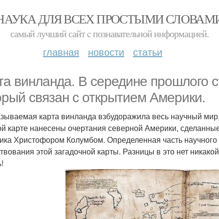
НАУКА ДЛЯ ВСЕХ ПРОСТЫМИ СЛОВАМ
самый лучший сайт c познавательной информацией.
главная
новости
статьи
та винланда. В середине прошлого 
орый связан с открытием Америки.
азываемая карта винланда взбудоражила весь научный мир
ой карте нанесены очертания северной Америки, сделанные 
ика Христофором Колумбом. Определенная часть научного 
твования этой загадочной карты. Разницы в это нет никакой
!