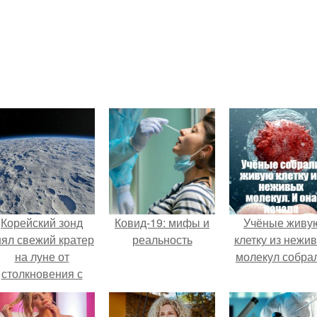
Корейский зонд
Ковид-19: мифы и
Учёные живу
нял свежий кратер
реальность
клетку из нежи
на луне от
молекул собра
столкновения с
бломком Falcon 9.