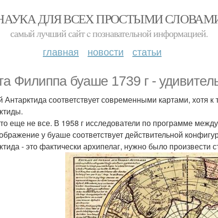
НАУКА ДЛЯ ВСЕХ ПРОСТЫМИ СЛОВАМ
самый лучший сайт c познавательной информацией.
главная
новости
статьи
та Филиппа буаше 1739 г - удивител
й Антарктида соответствует современными картами, хотя к 
ктиды.
это еще не все. В 1958 г исследователи по программе межд
зображение у буаше соответствует действительной конфигур
ктида - это фактически архипелаг, нужно было произвести с