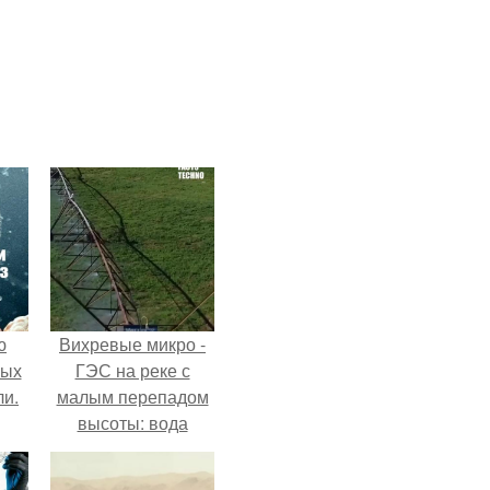
ю
Вихревые микро -
вых
ГЭС на реке с
ли.
малым перепадом
высоты: вода
закручивается в
бетонной камере и