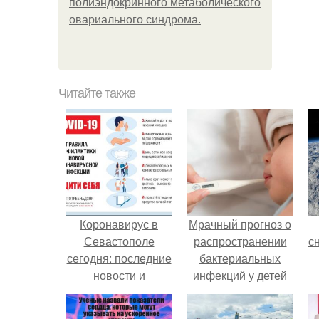
полиэндокринного метаболического
овариального синдрома.
Читайте также
Коронавирус в
Мрачный прогноз о
Севастополе
распространении
с
сегодня: последние
бактериальных
новости и
инфекций у детей
статистика
вышел.
о