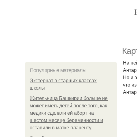
Кар
На не
Антар
Популярные материалы
Но и 
Экстернат в старших классах
что и
школы
Антар
Жительница Башкирии больше не
может иметь детей после того, как
медики сделали ей аборт на
шестом месяце беременности и
оставили в матке плаценту.