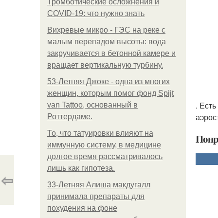
Тромботические осложнения и
COVID-19: что нужно знать
Вихревые микро - ГЭС на реке с
малым перепадом высоты: вода
закручивается в бетонной камере и
вращает вертикальную турбину.
53-Летняя Джоке - одна из многих
женщин, которым помог фонд Spijt
. Ест
van Tattoo, основанный в
аэрос
Роттердаме.
То, что татуировки влияют на
Понр
иммунную систему, в медицине
долгое время рассматривалось
лишь как гипотеза.
⇦
33-Летняя Алиша макдугалл
принимала препараты для
похудения на фоне