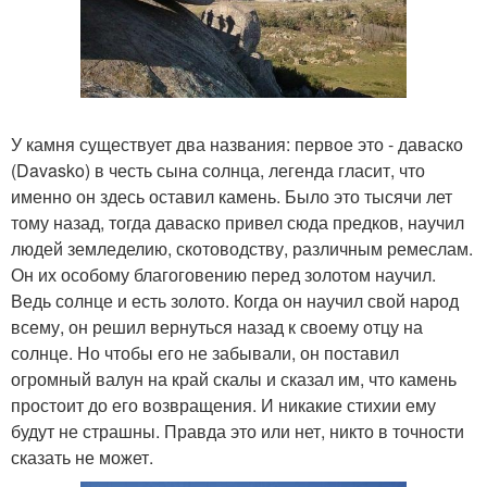
У камня существует два названия: первое это - даваско
(Davasko) в честь сына солнца, легенда гласит, что
именно он здесь оставил камень. Было это тысячи лет
тому назад, тогда даваско привел сюда предков, научил
людей земледелию, скотоводству, различным ремеслам.
Он их особому благоговению перед золотом научил.
Ведь солнце и есть золото. Когда он научил свой народ
всему, он решил вернуться назад к своему отцу на
солнце. Но чтобы его не забывали, он поставил
огромный валун на край скалы и сказал им, что камень
простоит до его возвращения. И никакие стихии ему
будут не страшны. Правда это или нет, никто в точности
сказать не может.