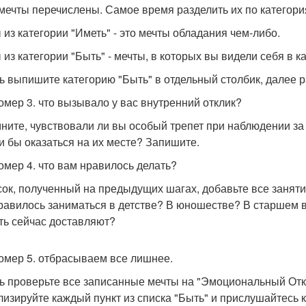
 мечты перечислены. Самое время разделить их по категория
 из категории "Иметь" - это мечты обладания чем-либо.
 из категории "Быть" - мечты, в которых вы видели себя в к
ь выпишите категорию "Быть" в отдельный столбик, далее ра
омер 3. что вызывало у вас внутренний отклик?
ните, чувствовали ли вы особый трепет при наблюдении з
и бы оказаться на их месте? Запишите.
омер 4. что вам нравилось делать?
сок, полученный на предыдущих шагах, добавьте все занят
равилось заниматься в детстве? В юношестве? В старшем в
ть сейчас доставляют?
омер 5. отбрасываем все лишнее.
ь проверьте все записанные мечты на "Эмоциональный Откл
лизируйте каждый пункт из списка "Быть" и прислушайтесь