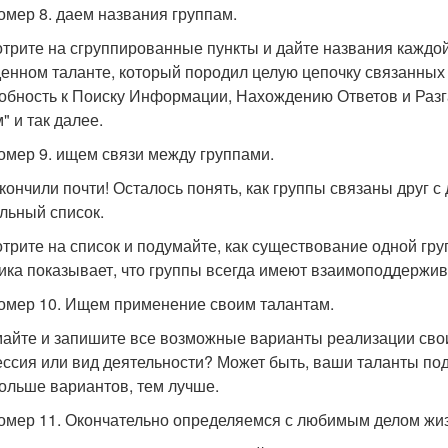
омер 8. даем названия группам.
трите на сгруппированные пункты и дайте названия каждой
енном таланте, который породил целую цепочку связанных
обность к Поиску Информации, Нахождению Ответов и Разга
" и так далее.
омер 9. ищем связи между группами.
кончили почти! Осталось понять, как группы связаны друг 
ельный список.
трите на список и подумайте, как существование одной гр
ика показывает, что группы всегда имеют взаимоподдержи
омер 10. Ищем применение своим талантам.
айте и запишите все возможные варианты реализации своих
ссия или вид деятельности? Может быть, ваши таланты п
ольше вариантов, тем лучше.
омер 11. Окончательно определяемся с любимым делом жиз