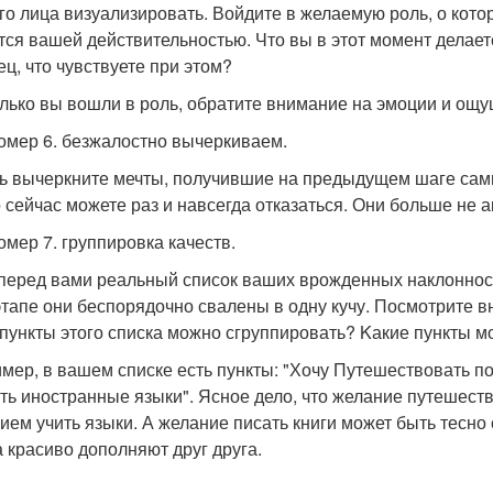
го лица визуализировать. Войдите в желаемую роль, о котор
тся вашей действительностью. Что вы в этот момент делае
ец, что чувствуете при этом?
олько вы вошли в роль, обратите внимание на эмоции и ощущ
омер 6. безжалостно вычеркиваем.
ь вычеркните мечты, получившие на предыдущем шаге самые
 сейчас можете раз и навсегда отказаться. Они больше не 
омер 7. группировка качеств.
 перед вами реальный список ваших врожденных наклоннос
этапе они беспорядочно свалены в одну кучу. Посмотрите вн
 пункты этого списка можно сгруппировать? Kакие пункты м
мер, в вашем списке есть пункты: "Хочу Путешествовать по 
ть иностранные языки". Ясное дело, что желание путешест
ием учить языки. А желание писать книги может быть тесно 
а красиво дополняют друг друга.