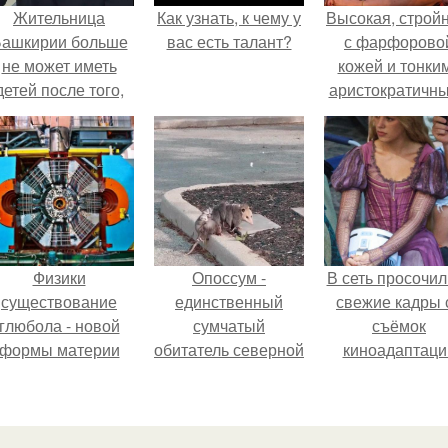
Жительница
Как узнать, к чему у
Высокая, стройн
ашкирии больше
вас есть талант?
с фарфорово
не может иметь
кожей и тонки
детей после того,
аристократичн
ак медики сделали
чертами, эль
й аборт на шестом
выглядит так, б
месяце
сошла с полот
беременности и
художника.
оставили в матке
плаценту.
Физики
Опоссум -
В сеть просочил
существование
единственный
свежие кадры 
глюбола - новой
сумчатый
съёмок
формы материи
обитатель северной
киноадаптаци
подтвердили.
америки.
"Рапунцель", и 
внимание
моментальн
оказалось