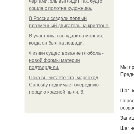
чертами, эль выглядит так, будто
сошла с полотна художника.
В России создали первый
плазменный двигатель на криптоне.
В участника сво ударила молния,
когда он был на лошади.
Физики существование глюбола -
новой формы материи
Мы пр
подтвердили.
Предн
Пока вы читаете это, марсоход
Curiosity поднимает очередную
Шаг н
порцию красной пыли. 6.
Перво
возра
Запиш
Шаг н