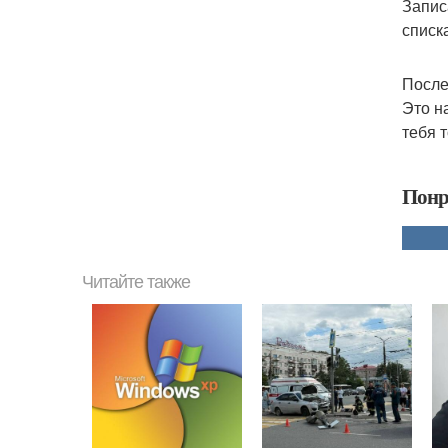
Запис
списк
После
Это н
тебя 
Понр
Читайте также