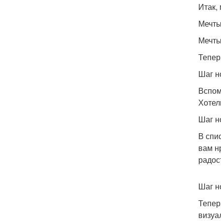
Итак,
Мечты
Мечты
Тепер
Шаг н
Вспом
Хотел
Шаг н
В спи
вам н
радос
Шаг н
Тепер
визуа