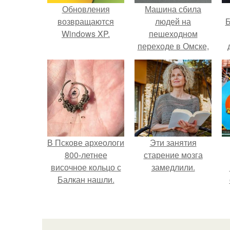
Обновления
Машина сбила
возвращаются
людей на
Б
Windows XP.
пешеходном
переходе в Омске,
пострадали 8
к
человек.
е
В Пскове археологи
Эти занятия
800-летнее
старение мозга
височное кольцо с
замедлили.
Балкан нашли.