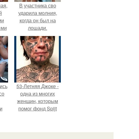
ая,
В участника сво
й
ударила молния,
ми
когда он был на
ыми
лошади.
удто
на
ись
53-Летняя Джоке -
со
одна из многих
женщин, которым
и
помог фонд Spijt
всё
van Tattoo,
основанный в
о
Роттердаме.