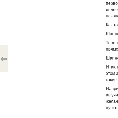
перво
являе
након
Как т
Шаг н
Тепер
прямо
⇦
Шаг н
Итак,
этом 
какие
Напри
выучи
желан
пункт