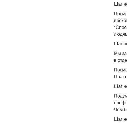
Шаг н
Посмо
врожд
"Спос
людям
Шаг н
Мы за
в отд
Посмо
Практ
Шаг н
Подум
профе
Чем б
Шаг н