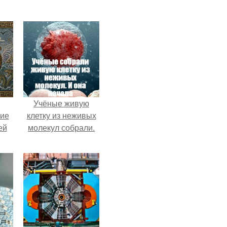
Учёные живую
кие
клетку из неживых
ей
молекул собрали.
.