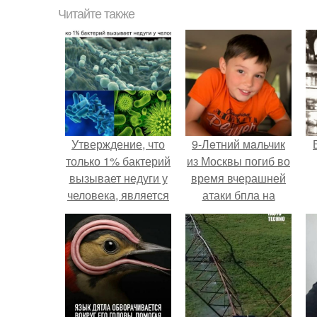
Читайте также
Утверждение, что
9-Лeтний мaльчик
только 1% бактерий
из Москвы погиб во
вызывает недуги у
время вчерашней
человека, является
атаки бпла на
упрощением и не
пляже под
соответствует
Геленджиком.
действительности.