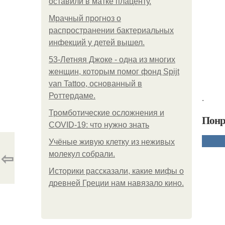
оставили в матке плаценту.
Мрачный прогноз о
распространении бактериальных
инфекций у детей вышел.
53-Летняя Джоке - одна из многих
женщин, которым помог фонд Spijt
van Tattoo, основанный в
Роттердаме.
.
Тромботические осложнения и
Понр
COVID-19: что нужно знать
Учёные живую клетку из неживых
⇦
молекул собрали.
Историки рассказали, какие мифы о
древней Греции нам навязало кино.