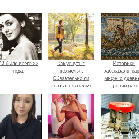
Ей было всего 22
Как уснуть с
Историки
года.
похмелья.
рассказали, ка
Обязательно ли
мифы о древн
спать с похмелья
Греции нам
или можно
навязало кино
перетерпеть
бессонницу?