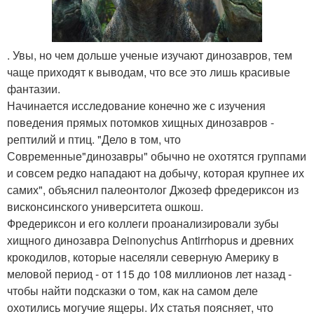
. Увы, но чем дольше ученые изучают динозавров, тем
чаще приходят к выводам, что все это лишь красивые
фантазии.
Начинается исследование конечно же с изучения
поведения прямых потомков хищных динозавров -
рептилий и птиц. "Дело в том, что
Современные"динозавры" обычно не охотятся группами
и совсем редко нападают на добычу, которая крупнее их
самих", объяснил палеонтолог Джозеф фредериксон из
висконсинского университета ошкош.
Фредериксон и его коллеги проанализировали зубы
хищного динозавра Deinonychus Antirrhopus и древних
крокодилов, которые населяли северную Америку в
меловой период - от 115 до 108 миллионов лет назад -
чтобы найти подсказки о том, как на самом деле
охотились могучие ящеры. Их статья поясняет, что