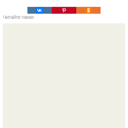
Читайте также
Философия Толстого. Философские идеи в творчестве Л.
Н. Толстого.