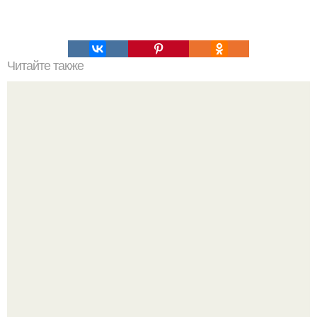
Читайте также
Головокружение и шум в ушах. Причины
головокружения, слабости и сонливости