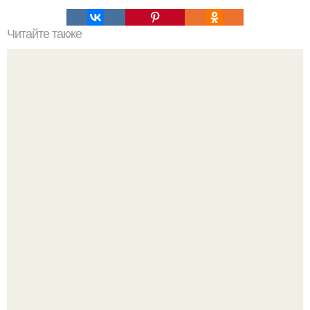
Читайте также
Как правильно выбирать арбуз: трюки от фермера.
Мрачный прогноз о распространении бактериальных