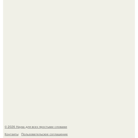
Машина сбила людей на пешеходном переходе в Омске,
пострадали 8 человек.
В участника сво ударила молния, когда он был на
лошади.
© 2026 Наука для всех простыми словами
Контакты
Пользовательское соглашение