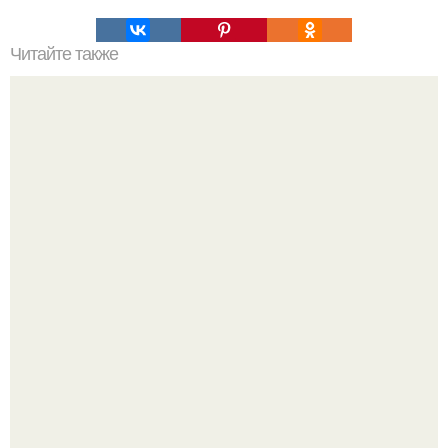
Читайте также
Гештальт. Что такое гештальт.
Учёные живую клетку из неживых молекул собрали.