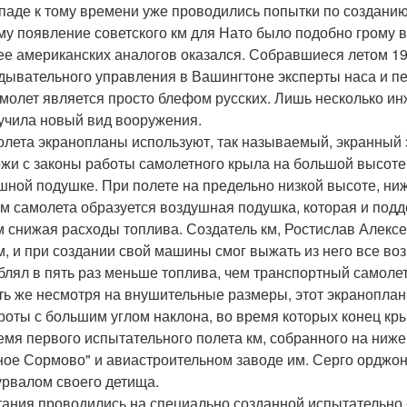
паде к тому времени уже проводились попытки по созданию
му появление советского км для Нато было подобно грому в
ее американских аналогов оказался. Собравшиеся летом 19
дывательного управления в Вашингтоне эксперты наса и пе
амолет является просто блефом русских. Лишь несколько и
учила новый вид вооружения.
олета экранопланы используют, так называемый, экранный э
ожи с законы работы самолетного крыла на большой высоте
шной подушке. При полете на предельно низкой высоте, ни
м самолета образуется воздушная подушка, которая и подд
 снижая расходы топлива. Создатель км, Ростислав Алекс
м, и при создании свой машины смог выжать из него все во
блял в пять раз меньше топлива, чем транспортный самолет
ть же несмотря на внушительные размеры, этот экраноплан
роты с большим углом наклона, во время которых конец кр
емя первого испытательного полета км, собранного на ниже
ное Сормово" и авиастроительном заводе им. Серго орджон
урвалом своего детища.
ания проводились на специально созданной испытательно -