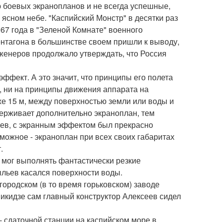
 боевых экранопланов и не всегда успешные,
 ясном небе. "Каспийский Монстр" в десятки раз
67 года в "Зеленой Комнате" военного
нтагона в большинстве своем пришли к выводу,
нженеров продолжало утверждать, что Россия
ффект. А это значит, что принципы его полета
, ни на принципы движения аппарата на
же 15 м, между поверхностью земли или воды и
ерживает дополнительно экраноплан, тем
еев, с экранным эффектом был прекрасно
зможное - экраноплан при всех своих габаритах
.
 мог выполнять фантастически резкие
ыльев касался поверхности воды.
городском (в то время горьковском) заводе
икидзе сам главный конструктор Алексеев сидел
 сдаточной станции на каспийском море в