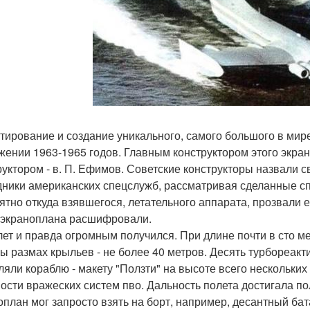
тирование и создание уникального, самого большого в мир
жении 1963-1965 годов. Главным конструктором этого экра
руктором - в. П. Ефимов. Советские конструкторы назвали св
дники американских спецслужб, рассматривая сделанные сп
ятно откуда взявшегося, летательного аппарата, прозвали е
 экраноплана расшифровали.
ет и правда огромным получился. При длине почти в сто ме
ы размах крыльев - не более 40 метров. Десять турбореакти
ляли кораблю - макету "Ползти" на высоте всего нескольких
ости вражеских систем пво. Дальность полета достигала по
оплан мог запросто взять на борт, например, десантный бат