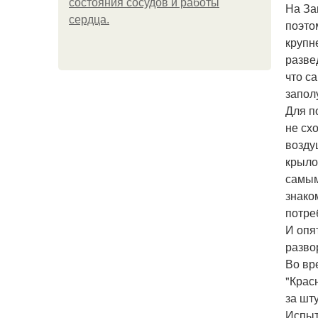
состояния сосудов и работы
На За
сердца.
поэто
крупн
разве
что с
запол
Для п
не сх
возду
крыло
самым
знако
потре
И опя
разво
Во вр
"Крас
за шт
Испыт