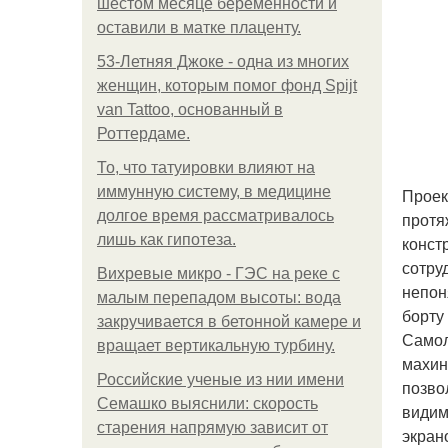
шестом месяце беременности и
оставили в матке плаценту.
53-Летняя Джоке - одна из многих
женщин, которым помог фонд Spijt
van Tattoo, основанный в
Роттердаме.
То, что татуировки влияют на
иммунную систему, в медицине
Проек
долгое время рассматривалось
протя
лишь как гипотеза.
конст
сотру
Вихревые микро - ГЭС на реке с
непон
малым перепадом высоты: вода
борту
закручивается в бетонной камере и
Самол
вращает вертикальную турбину.
махин
Российские ученые из нии имени
позво
Семашко выяснили: скорость
видим
старения напрямую зависит от
экран