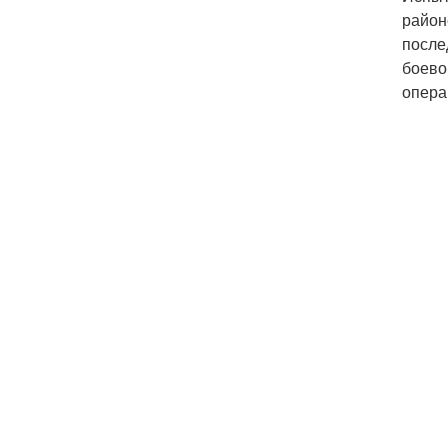
район
после
боево
опера