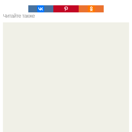
Читайте также
Антология мировой философии.
Из старого зелёного патрубка вырывается струя по