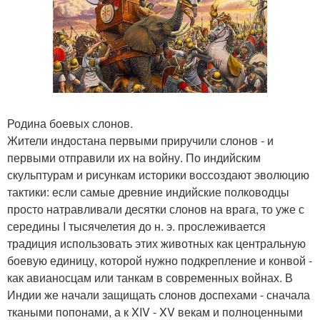
Родина боевых слонов.
Жители индостана первыми приручили слонов - и
первыми отправили их на войну. По индийским
скульптурам и рисункам историки воссоздают эволюцию
тактики: если самые древние индийские полководцы
просто натравливали десятки слонов на врага, то уже с
середины I тысячелетия до н. э. прослеживается
традиция использовать этих животных как центральную
боевую единицу, которой нужно подкрепление и конвой -
как авианосцам или танкам в современных войнах. В
Индии же начали защищать слонов доспехами - сначала
ткаными попонами, а к XIV - XV векам и полноценными