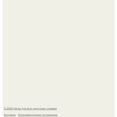
То, что татуировки влияют на иммунную систему, в
медицине долгое время рассматривалось лишь как
гипотеза.
53-Летняя Джоке - одна из многих женщин, которым
помог фонд Spijt van Tattoo, основанный в Роттердаме.
© 2026 Наука для всех простыми словами
Контакты
Пользовательское соглашение