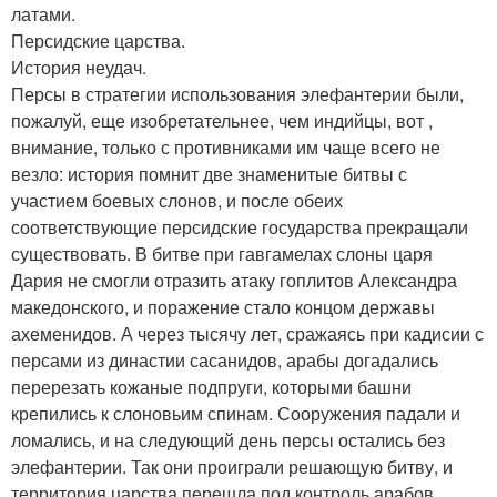
латами.
Персидские царства.
История неудач.
Персы в стратегии использования элефантерии были,
пожалуй, еще изобретательнее, чем индийцы, вот ,
внимание, только с противниками им чаще всего не
везло: история помнит две знаменитые битвы с
участием боевых слонов, и после обеих
соответствующие персидские государства прекращали
существовать. В битве при гавгамелах слоны царя
Дария не смогли отразить атаку гоплитов Александра
македонского, и поражение стало концом державы
ахеменидов. А через тысячу лет, сражаясь при кадисии с
персами из династии сасанидов, арабы догадались
перерезать кожаные подпруги, которыми башни
крепились к слоновьим спинам. Сооружения падали и
ломались, и на следующий день персы остались без
элефантерии. Так они проиграли решающую битву, и
территория царства перешла под контроль арабов.