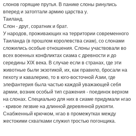
слонов горящие прутья. В панике слоны ринулись
вперед и затоптали армию царства у.
Таиланд.
Слон - друг, соратник и брат.
У народов, проживающих на территории современного
Таиланда (в прошлом королевства сиам), со слонами
сложились особые отношения. Слоны участвовали во
всех военных конфликтах сиама с древности и до
середины XIX века. В случае если в странах, где эти
животные были экзотикой, их, как правило, бросали на
пехоту и кавалерию, то в юго-восточной Азии, где
элефантерия была частью каждой уважающей себя
армии, возник особый тип сражения - поединок верхом
на слонах. Специально для них в сиаме придумали нгао
- кривое лезвие на длинной деревянной рукояти.
Снабженный крючком, нгао в промежутках между
жестокими схватками служил тростью погонщика.