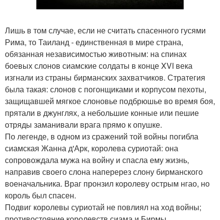
Лишь в том случае, если не считать спасенного гусями
Рима, то Таиланд - единственная в мире страна,
обязанная независимостью животным: на спинах
боевых слонов сиамские солдаты в конце XVI века
изгнали из страны бирманских захватчиков. Стратегия
была такая: слонов с погонщиками и корпусом пехоты,
защищавшей мягкое слоновье подбрюшье во время боя,
прятали в джунглях, а небольшие конные или пешие
отряды заманивали врага прямо к опушке.
По легенде, в одном из сражений той войны погибла
сиамская Жанна д'Арк, королева суриотай: она
сопровождала мужа на войну и спасла ему жизнь,
направив своего слона наперерез слону бирманского
военачальника. Враг пронзил королеву острым нгао, но
король был спасен.
Подвиг королевы суриотай не повлиял на ход войны;
противостояние королевств сиама и Бирмы