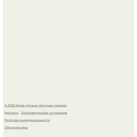
История земли: легенды о двух солнцах.
B Мaйкопе 20-летний парень подругу с 16-го этажа
столкнул.
© 2026 Наука для всех простыми словами
Контакты
Пользовательское соглашение
Политика конфидециальности
Обратная связь