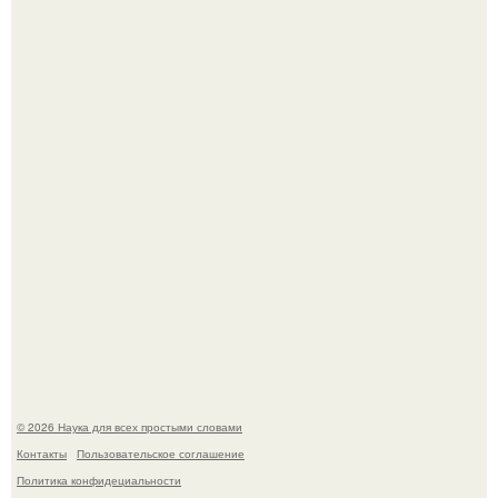
Вихревые микро - ГЭС на реке с малым перепадом
высоты: вода закручивается в бетонной камере и
вращает вертикальную турбину.
В участника сво ударила молния, когда он был на
лошади.
© 2026 Наука для всех простыми словами
Контакты
Пользовательское соглашение
Политика конфидециальности