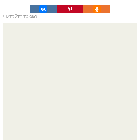
Читайте также
Армейский тест на психику. Армейский психологический
тест.