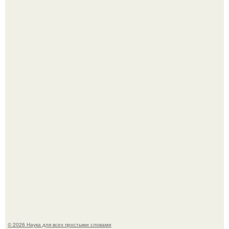
История земли: легенды о двух солнцах.
B Мaйкопе 20-летний парень подругу с 16-го этажа
столкнул.
© 2026 Наука для всех простыми словами