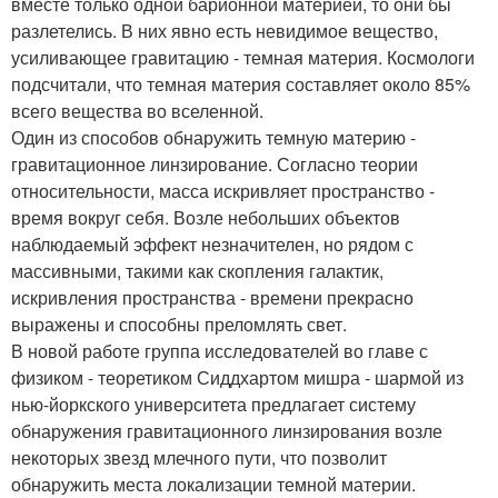
вместе только одной барионной материей, то они бы
разлетелись. В них явно есть невидимое вещество,
усиливающее гравитацию - темная материя. Космологи
подсчитали, что темная материя составляет около 85%
всего вещества во вселенной.
Один из способов обнаружить темную материю -
гравитационное линзирование. Согласно теории
относительности, масса искривляет пространство -
время вокруг себя. Возле небольших объектов
наблюдаемый эффект незначителен, но рядом с
массивными, такими как скопления галактик,
искривления пространства - времени прекрасно
выражены и способны преломлять свет.
В новой работе группа исследователей во главе с
физиком - теоретиком Сиддхартом мишра - шармой из
нью-йоркского университета предлагает систему
обнаружения гравитационного линзирования возле
некоторых звезд млечного пути, что позволит
обнаружить места локализации темной материи.