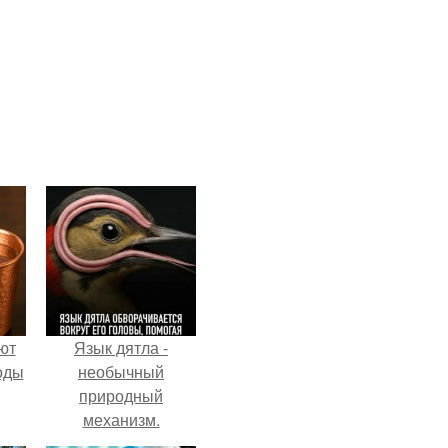
ют
Язык дятла -
оды
необычный
природный
механизм.