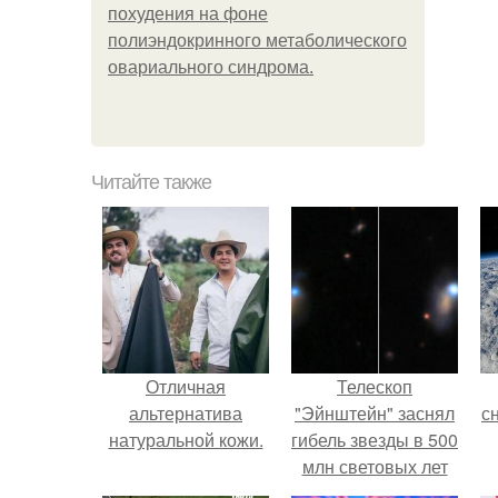
похудения на фоне
полиэндокринного метаболического
овариального синдрома.
Читайте также
Отличная
Телескоп
альтернатива
"Эйнштейн" заснял
с
натуральной кожи.
гибель звезды в 500
млн световых лет
от земли.
о