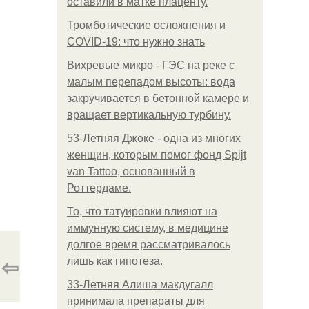
оставили в матке плаценту.
Тромботические осложнения и
COVID-19: что нужно знать
Вихревые микро - ГЭС на реке с
малым перепадом высоты: вода
закручивается в бетонной камере и
вращает вертикальную турбину.
53-Летняя Джоке - одна из многих
женщин, которым помог фонд Spijt
van Tattoo, основанный в
Роттердаме.
То, что татуировки влияют на
иммунную систему, в медицине
долгое время рассматривалось
⇦
лишь как гипотеза.
33-Летняя Алиша макдугалл
принимала препараты для