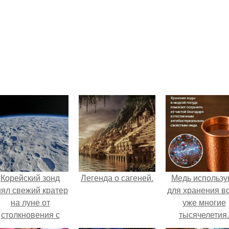
Корейский зонд
Легенда о сагеней.
Медь использу
нял свежий кратер
для хранения в
на луне от
уже многие
столкновения с
тысячелетия.
бломком Falcon 9.