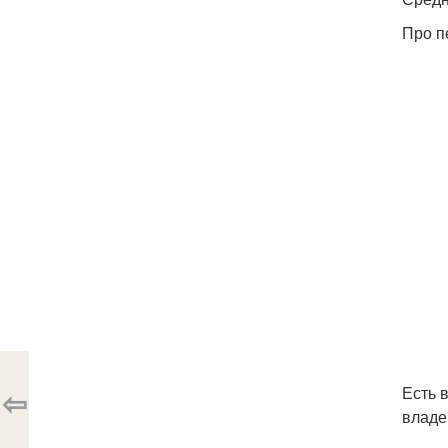
Про п
⇦
Есть 
владе