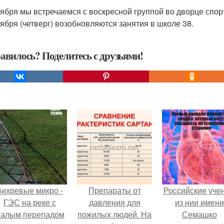
тября мы встречаемся с воскресной группой во дворце спор
тября (четверг) возобновляются занятия в школе 38.
авилось? Поделитесь с друзьями!
Вихревые микро -
Препараты от
Российские уче
ГЭС на реке с
давления для
из нии имени
алым перепадом
пожилых людей. На
Семашко