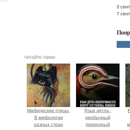
3 сен
7 сен
Понр
Читайте также
Мифические птицы.
Язык дятла -
В мифологии
необычный
разных стран
природный
м