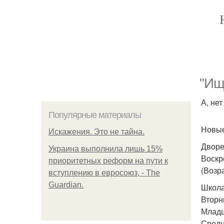
"Ищ
А, не
Популярные материалы
Новые
Искажения. Это не тайна.
Дворе
Украина выполнила лишь 15%
Воскре
приоритетных реформ на пути к
(Возра
вступлению в евросоюз, - The
Guardian.
Школа
Вторни
Младш
Средня