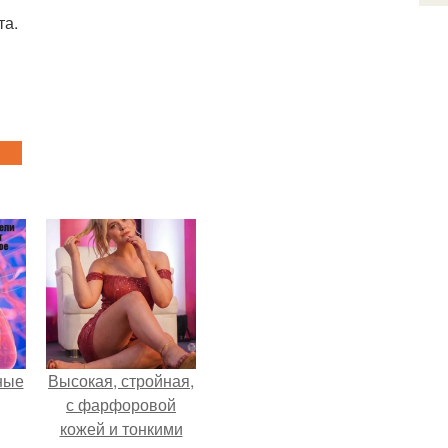
та.
ные
Высокая, стройная,
с фарфоровой
кожей и тонкими