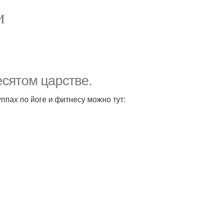
И
есятом царстве.
уппах по йоге и фитнесу можно тут: