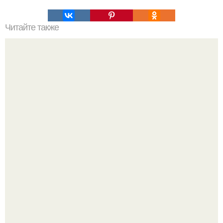
Читайте также
Наука Что это простыми словами. Что такое
антиматерия?