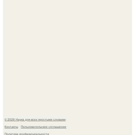
Астрофизики наконец размер крупнейшей из известных
галактик измерили.
История земли: легенды о двух солнцах.
© 2026 Наука для всех простыми словами
Контакты
Пользовательское соглашение
Политика конфидециальности