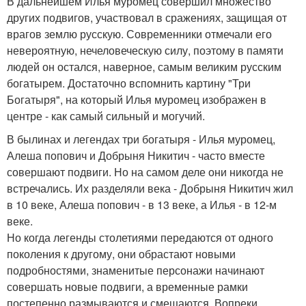
В дальнейшем Илья муромец совершил множество
других подвигов, участвовал в сражениях, защищая от
врагов землю русскую. Современники отмечали его
невероятную, нечеловеческую силу, поэтому в памяти
людей он остался, наверное, самым великим русским
богатырем. Достаточно вспомнить картину "Три
Богатыря", на который Илья муромец изображен в
центре - как самый сильный и могучий.
В былинах и легендах три богатыря - Илья муромец,
Алеша попович и Добрыня Никитич - часто вместе
совершают подвиги. Но на самом деле они никогда не
встречались. Их разделяли века - Добрыня Никитич жил
в 10 веке, Алеша попович - в 13 веке, а Илья - в 12-м
веке.
Но когда легенды столетиями передаются от одного
поколения к другому, они обрастают новыми
подробностями, знаменитые персонажи начинают
совершать новые подвиги, а временные рамки
постепенно размываются и смещаются. Вопреки