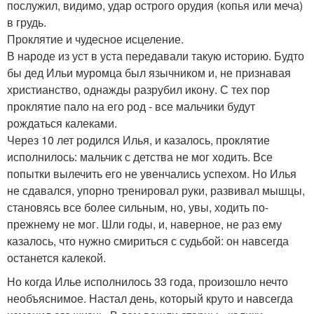
послужил, видимо, удар острого орудия (копья или меча)
в грудь.
Проклятие и чудесное исцеление.
В народе из уст в уста передавали такую историю. Будто
бы дед Ильи муромца был язычником и, не признавая
христианство, однажды разрубил икону. С тех пор
проклятие пало на его род - все мальчики будут
рождаться калеками.
Через 10 лет родился Илья, и казалось, проклятие
исполнилось: мальчик с детства не мог ходить. Все
попытки вылечить его не увенчались успехом. Но Илья
не сдавался, упорно тренировал руки, развивал мышцы,
становясь все более сильным, но, увы, ходить по-
прежнему не мог. Шли годы, и, наверное, не раз ему
казалось, что нужно смириться с судьбой: он навсегда
останется калекой.
Но когда Илье исполнилось 33 года, произошло нечто
необъяснимое. Настал день, который круто и навсегда