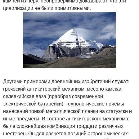
камней из перу, неопровержимо доказывают, что эти
цивилизации не были примитивными.
Другими примерами древнейших изобретений служат:
греческий антикитерский механизм, месопотамская
селевкийская ваза (праобраз современной
электрической батарейки), технологические приемы
нанесений тонкой металлической пленки на статуэтки и
иные предметы. В составе антикитерского механизма
была сложнейшая комбинация тридцати различных
шестерен. Он для расчетов позиций астрономических