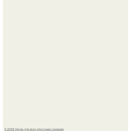
В геноме человека обнаружили следы неизвестных
видов древних предков.
История земли: легенды о двух солнцах.
© 2026 Наука для всех простыми словами