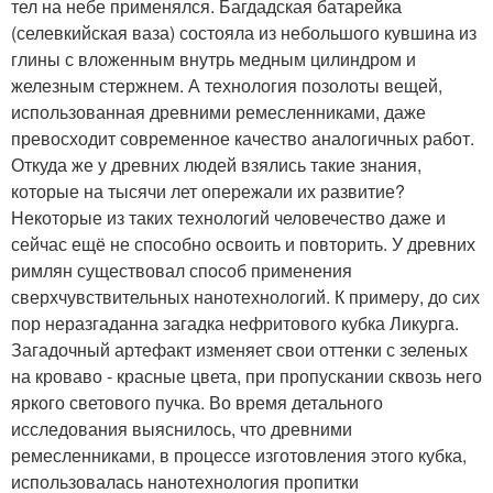
тел на небе применялся. Багдадская батарейка
(селевкийская ваза) состояла из небольшого кувшина из
глины с вложенным внутрь медным цилиндром и
железным стержнем. А технология позолоты вещей,
использованная древними ремесленниками, даже
превосходит современное качество аналогичных работ.
Откуда же у древних людей взялись такие знания,
которые на тысячи лет опережали их развитие?
Некоторые из таких технологий человечество даже и
сейчас ещё не способно освоить и повторить. У древних
римлян существовал способ применения
сверхчувствительных нанотехнологий. К примеру, до сих
пор неразгаданна загадка нефритового кубка Ликурга.
Загадочный артефакт изменяет свои оттенки с зеленых
на кроваво - красные цвета, при пропускании сквозь него
яркого светового пучка. Во время детального
исследования выяснилось, что древними
ремесленниками, в процессе изготовления этого кубка,
использовалась нанотехнология пропитки