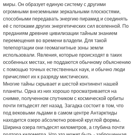
миры. Он образует единую систему с другими
огромными внеземными зеркальными плоскостями,
способными передавать энергию пирамид и соединять
её с потоками других энергетических сил вселенной. По
преданиям древние цивилизации тайным знанием
перемещения во времени владели. Для такой
телепортации они геомагнитные зоны земли
использовали. Явления, которые происходят в таких
особенных местах, не поддаются обычному объяснению
с помощью точных естественных наук, и обычно люди
причисляют их к разряду мистических.
Многие тайны скрывает и шестой континент нашей
планеты. Одна из них хорошо просматривается на
снимке, полученном спутником с космической орбиты
почти пятьдесят лет назад. Загадка состоит в том, что
под вековыми льдами в самом центре Антарктиды
находится озеро абсолютно ровной круглой формы.
Ширина озера пятьдесят километров, а глубина почти
полтора километра. Что это может быть - заброшенная