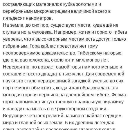
составляющих материалов кубка золотыми и
серебряными микрочастицами величиной всего в
пятьдесят нанометров.
На земле, до сих пор, существуют места, куда ещё не
ступала нога человека. Например, жители горного тибета
уверены, что к высокогорным местам есть доступ только
избранным. Гора кайлас представляет тому
неопровержимое доказательство. Тибетскому нагорью,
где она расположена, около пяти миллионов лет.
Невероятно, но возраст самой горы намного меньше и
составляет всего двадцать тысяч лет. Для современной
науки это стало неразрешимой загадкой, ученые до сих
пор не могут объяснить, когда и как образовалась эта
молодая горная вершина на древнейшем тибете. Форма
горы напоминает искусственную правильную пирамиду
и наводит на мысль о её рукотворном создании.
Верующие четырех религий называют кайлас сердцем
мира и главной осью земли. В их древних легендах
описывается тайна расположения главного входа в