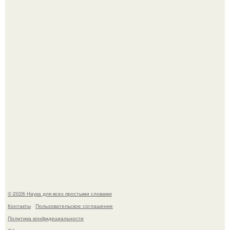
Автомобиль в центре Москвы загорелся.
Mуж жену в Москве из-за ревности зарезал.
© 2026 Наука для всех простыми словами
Контакты
Пользовательское соглашение
Политика конфидециальности