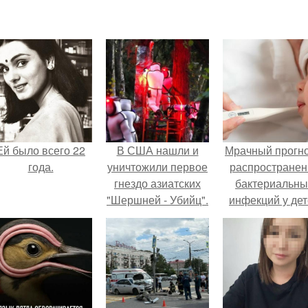
Ей было всего 22
В США нашли и
Мрачный прогно
года.
уничтожили первое
распространен
гнездо азиатских
бактериальны
"Шершней - Убийц".
инфекций у де
вышел.