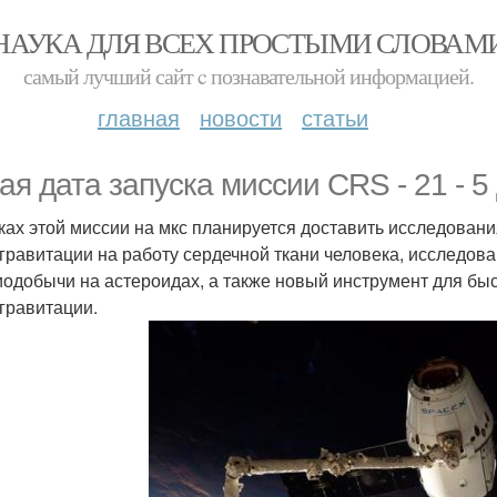
НАУКА ДЛЯ ВСЕХ ПРОСТЫМИ СЛОВАМ
самый лучший сайт c познавательной информацией.
главная
новости
статьи
ая дата запуска миссии CRS - 21 - 5
ках этой миссии на мкс планируется доставить исследова
гравитации на работу сердечной ткани человека, исследова
иодобычи на астероидах, а также новый инструмент для быс
гравитации.