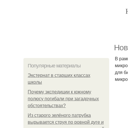
Hoв
В рам
микро
Популярные материалы
для б
Экстернат в старших классах
микро
школы
Почему экспедиции к южному
полюсу погибали при загадочных
обстоятельствах?
Из старого зелёного патрубка
вырывается струя по ровной дуге и