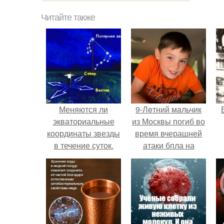
Читайте также
Меняются ли
9-Лeтний мaльчик
экваториальные
из Москвы погиб во
координаты звезды
время вчерашней
в течение суток.
атаки бпла на
Определение
пляже под
географических
Геленджиком.
координат по
звездам.