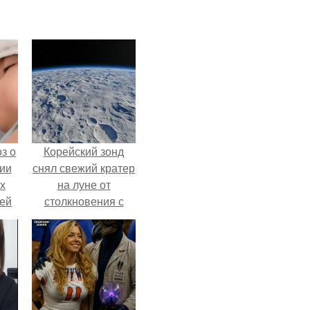
з о
Корейский зонд
ии
снял свежий кратер
х
на луне от
тей
столкновения с
обломком Falcon 9.