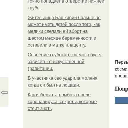
точно попадает в отверстие нижней
трубы.
Жительница Башкирии больше не
может иметь детей после того, как
медики сделали ей аборт на
шестом месяце беременности и
оставили в матке плаценту.
Освоение глубокого космоса будет
Первы
зависеть от искусственной
косми
гравитации.
внешн
В участника сво ударила молния,
когда он был на лошади.
Понр
⇦
Как избежать тромбоза после
коронавируса: секреты, которые
стоит знать