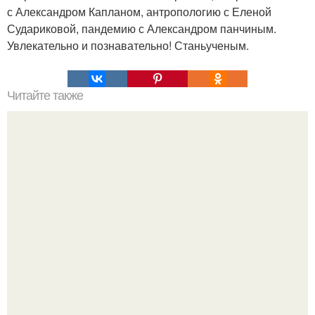
с Александром Капланом, антропологию с Еленой
Судариковой, пандемию с Александром панчиным.
Увлекательно и познавательно! Станьученым.
Читайте также
Как защитить пожилых людей от коронавируса: важные
меры предосторожности