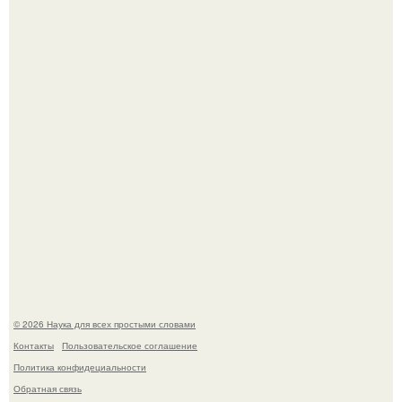
То, что татуировки влияют на иммунную систему, в
медицине долгое время рассматривалось лишь как
гипотеза.
53-Летняя Джоке - одна из многих женщин, которым
помог фонд Spijt van Tattoo, основанный в Роттердаме.
© 2026 Наука для всех простыми словами
Контакты
Пользовательское соглашение
Политика конфидециальности
Обратная связь