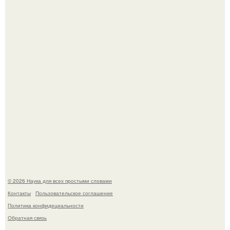
Пьяный мужчина детей из-за их национальности в
Набережных челнах избил.
B Мaйкопе 20-летний парень подругу с 16-го этажа
столкнул.
© 2026 Наука для всех простыми словами
Контакты
Пользовательское соглашение
Политика конфидециальности
Обратная связь