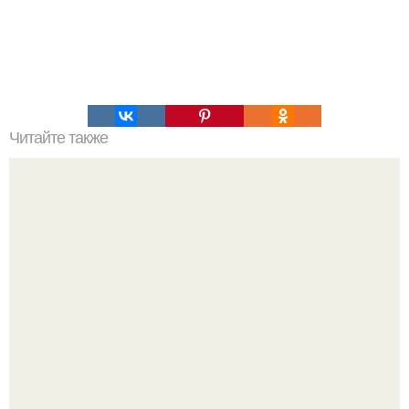
Читайте также
Как развить суперпамять. Развитие суперпамяти.
Суперпамять - как её развить или хотя бы не потерять?