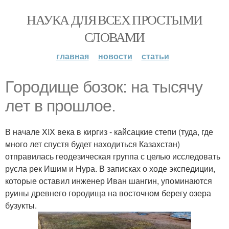
НАУКА ДЛЯ ВСЕХ ПРОСТЫМИ
СЛОВАМИ
главная
новости
статьи
Гopoдищe бoзoк: на тыcячy
лeт в пpoшлое.
В начале XIX века в киргиз - кайсацкие степи (туда, где
много лет спустя будет находиться Казахстан)
отправилась геодезическая группа с целью исследовать
русла рек Ишим и Нура. В записках о ходе экспедиции,
которые оставил инженер Иван шангин, упоминаются
руины древнего городища на восточном берегу озера
бузукты.